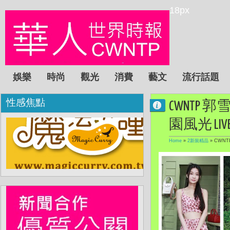
18px
娛樂
時尚
觀光
消費
藝文
流行話題
性感焦點
CWNTP 
園風光 LIVE 
Home
»
2新裝精品
»
CWNT