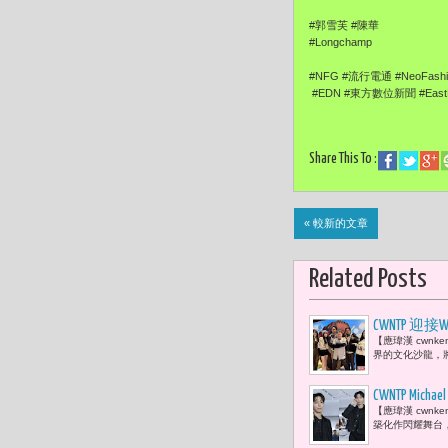
#郭雪芙 #陳華
#Longchamp
#NFG #流行電通 #NeoFash
#EDN #東方數位新聞 #EastDi
Share This To :
« 較新的文章
Related Posts
CWNTP
【應瑋漢 cwnk
YouTub
界的文化沙龍，
CWNTP M
【應瑋漢 cwnk
築化作閃耀舞台