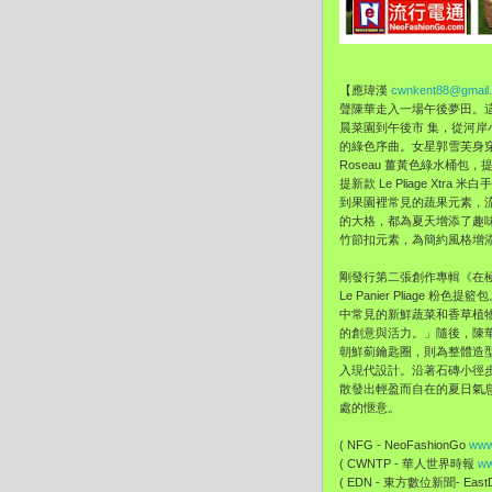
【應瑋漢
cwnkent88@gmail
聲陳華走入一場午後夢田。
晨菜園到午後市 集，從河岸
的綠色序曲。女星郭雪芙身
Roseau 薑黃色綠水桶包
提新款 Le Pliage Xt
到果園裡常見的蔬果元素，
的大格，都為夏天增添了趣
竹節扣元素，為簡約風格增
剛發行第二張創作專輯《在
Le Panier Pliage 
中常見的新鮮蔬菜和香草植
的創意與活力。」隨後，
陳
朝鮮薊鑰匙圈，則為整體造
入現代設計。
沿著石磚小徑
散發出輕盈而自在的夏日氣
處的愜意。
( NFG - NeoFashionGo
www
( CWNTP - 華人世界時報
ww
( EDN - 東方數位新聞- EastDi