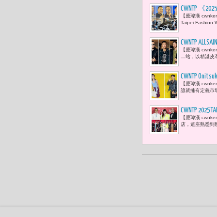
CWNTP 《
【應瑋漢 cwn
局局長蔡詩
Taipei Fashi
現身 「 
載情感深度
CWNTP 
【應瑋漢 cwnk
搖滾氛圍
二站，以精湛皮
CWNTP 
【應瑋漢 cwn
「第一眼」
誰就擁有定義市場的能力
CWNTP 2
【應瑋漢 cwnk
光落在哪裡
店，這座熟悉到幾