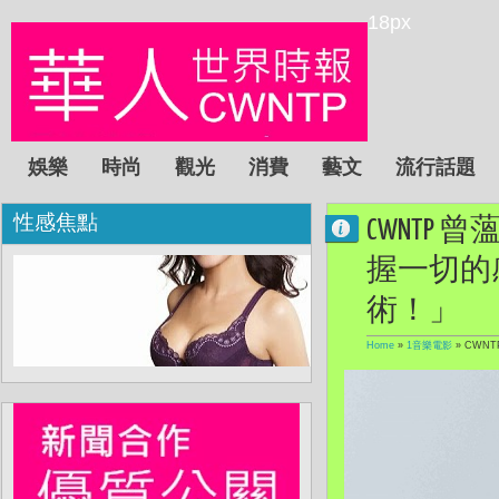
18px
娛樂
時尚
觀光
消費
藝文
流行話題
性感焦點
CWNTP 
握一切的
術！」
Home
»
1音樂電影
»
CWN