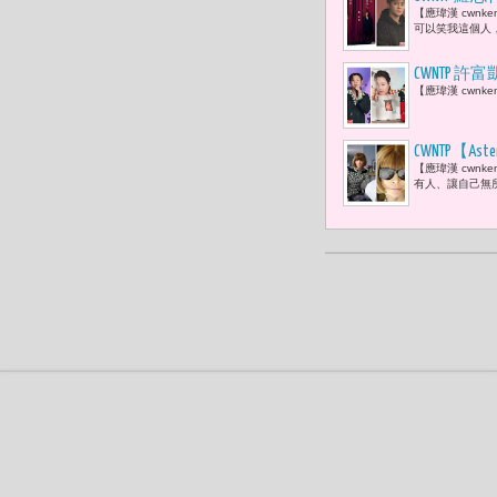
【應瑋漢 cwnk
迷蜂擁而至
可以笑我這個人
CWNTP 許
【應瑋漢 cwnk
金曲歌王「
CWNTP【
【應瑋漢 cwn
上。」而安娜·溫圖
有人、讓自己無
2026年4月