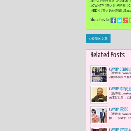
#NFG #流行電通 #NeoFash
#CWNTP #華人世界時報 #Chi
#EDN #東方數位新聞 #EastDi
Share This To :
« 較新的文章
Related Posts
CWNTP 
【應瑋漢 cwnk
弱勢兒童點
召粉絲與全民響應
CWNTP
【應瑋漢 cwn
跡「拍電影
的電影世界，也
CWNTP
【應瑋漢 cwn
命裡失去的
懼⋯⋯但電影《
CWNTP