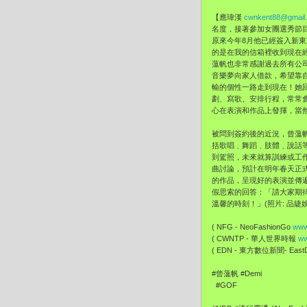
【應瑋漢
cwnkent88@gmail
名度，接著參加女團選秀節目《
原來今年8月他已經簽入新
的是在我的信箱裡收到現在經
薀帆也非常感謝過去所有公
音樂夢向家人借款，希望靠
輸的個性一路走到現在！她
劃、寫歌、安排行程，常常
心在表演和作品上發揮，當
被問到簽約後的近況，曾薀
括歌唱﹑舞蹈﹑肢體﹑說話等
到駕照，未來就算訓練或工
曲討論，預計在明年春天正
的作品，呈現好的表演並傳遞
假思索的回答：「請大家期待
溫馨的時刻！」(照片: 品緁娛
( NFG - NeoFashionGo
www
( CWNTP - 華人世界時報
ww
( EDN - 東方數位新聞- EastDi
#曾薀帆 #Demi
#GOF