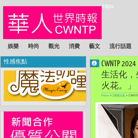
18px
娛樂
時尚
觀光
消費
藝文
流行話題
性感焦點
CWNTP 2
生活化，
火花。」
Home
»
2展覽出版
»
CWNT