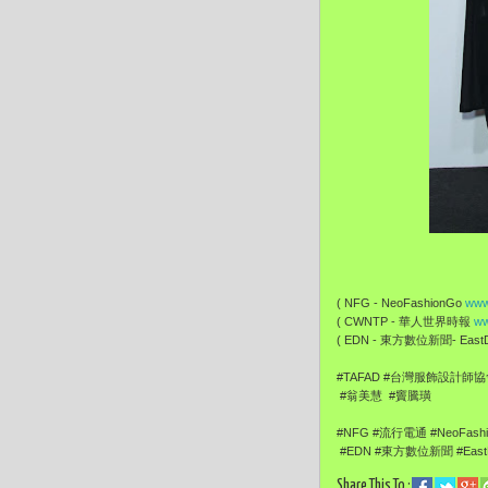
( NFG - NeoFashionGo
www
( CWNTP - 華人世界時報
ww
( EDN - 東方數位新聞- EastDi
#TAFAD #台灣服飾設計師協
#翁美慧 #竇騰璜
#NFG #流行電通 #NeoFash
#EDN #東方數位新聞 #EastDi
Share This To :