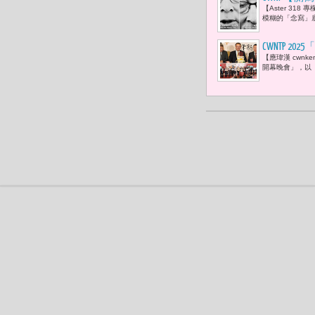
【Aster 3
（Tony O
模糊的「念寫」底
遮羞布「看
CWNTP 
【應瑋漢 cwn
發展永不停
開幕晚會」，以「
讚賞不已