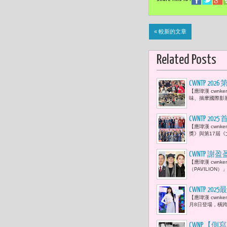
« 較新的文章
Related Posts
CWNTP 
【應瑋漢 cwn
戴立忍、劉
味、揣摩國際影
CWNTP 2
【應瑋漢 cwnk
看見更柔軟
獎》與第17屆《文馨
有不錯表現
CWNTP 
【應瑋漢 cwn
方。」王應
（PAVILIO
Summer
CWNTP 
【應瑋漢 cwn
敢愛麗絲朝
月8日登場，橫跨
CWNP【側寫2