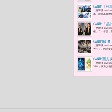
CWNTP
【應瑋漢 cwnk
臺灣，會讓
萬，躍升為臺灣紀
CWNTP 
【應瑋漢 cwn
反思台灣流
權。二十年後，當
CWNTP Hit
【應瑋漢 cwnke
輯回歸，用
大ㄎㄚ」的重量級人
CWNTP 
【應瑋漢 cwnken
島策略
318 」東方文藝