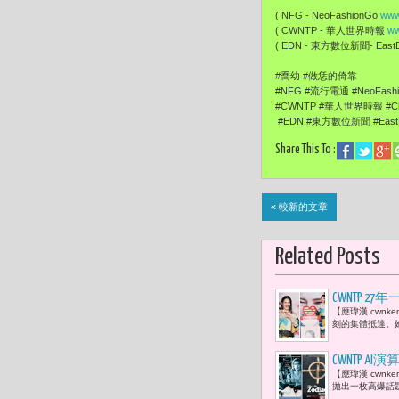
( NFG - NeoFashionGo
www
( CWNTP - 華人世界時報
ww
( EDN - 東方數位新聞- EastDi
#喬幼 #做恁的倚靠
#NFG #流行電通 #NeoFash
#CWNTP #華人世界時報 #Chi
#EDN #東方數位新聞 #EastDi
Share This To :
« 較新的文章
Related Posts
CWNTP 
【應瑋漢 cwn
能量 溫暖
刻的集體抵達。她
CWNTP
【應瑋漢 cwn
能的新敘事
拋出一枚高爆話題