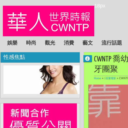
18px
娛樂
時尚
觀光
消費
藝文
流行話題
性感焦點
CWNTP
牙團聚
Home
»
1音樂電影
»
CWN