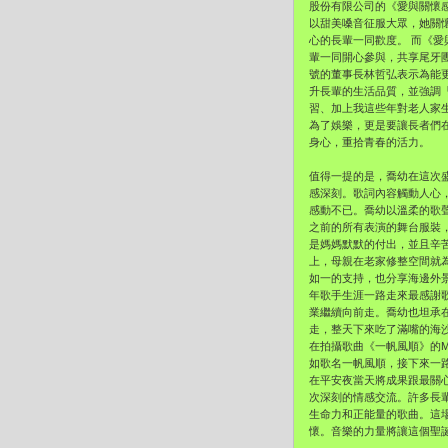
股份有限公司的《愛與關懷
以甜美嗓音征服大眾，她關
心的長輩一同歡度。 而《愛
輩一同開心參與，共享尾牙
號的董事長林哲弘表示為能
升長輩的生活品質，並強調「
習、加上我這些年對老人家
為了娛樂，更是要讓長者們
身心，重拾青春的活力。
值得一提的是，喬幼在這次
感深刻。歌詞內容觸動人心
感動不已。喬幼以溫柔的歌聲
之前的所有表演的舞台服裝
是媽媽默默的付出，並且辛
上，母親在老家修整空間就
如一的支持，也分享海邊外
年歌手生涯一路走來最感謝
業繼續向前走。喬幼也坦承
走，整天下來吃了滿嘴的海
在拍攝歌曲《一帆風順》的
如歌名一帆風順，接下來一
在平安夜當天將成果跟最關
次深刻的情感交流。許多長
生命力和正能量的歌曲。這
懷。音樂的力量將讓這個聖誕