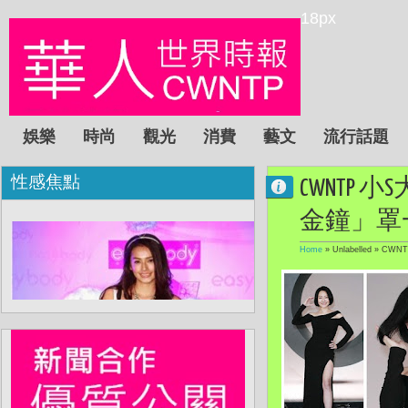
18px
娛樂
時尚
觀光
消費
藝文
流行話題
性感焦點
CWNTP
金鐘」罩
Home
» Unlabelled »
CWN