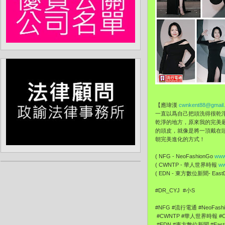
【應瑋漢
cwnkent88@gmail
一直以爲自己把頭洗得很乾淨，但
乾淨的地方，
原來我的完美
的頭皮，就像是將一頂戴在
朝完美進化的方式！
( NFG - NeoFashionGo
www
( CWNTP - 華人世界時報
ww
( EDN - 東方數位新聞- EastDi
#DR_CYJ #小S
#NFG #流行電通 #NeoFashi
#CWNTP #華人世界時報 #Chi
#EDN #東方數位新聞 #EastDi