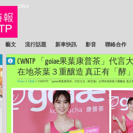
18px
藝文
流行話題
新車快訊
影音
聯絡合作
CWNTP 「goiae果葉康普茶」
在地茶葉３重釀造 真正有「酵
Home
»
1美食
»
CWNTP 「goiae果葉康普茶」代言大元（林艾璇）台灣在地茶葉３重釀造 真正