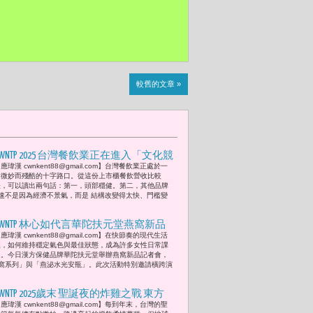
較舊的文章 »
CWNTP 2025 台灣餐飲業正在進入「文化競
應瑋漢 cwnkent88@gmail.com】台灣餐飲業正處於一
爭」而不是「價格競爭」的年代 -- 從上
個微妙而殘酷的十字路口。從這份上市櫃餐飲營收比較
市櫃財報看百貨、餐飲、消費三方權力
表，可以讀出兩句話：第一，頭部穩健。第二，其他品牌
速不是因為經濟不景氣，而是 結構改變得太快、門檻變
的重組 及2025未來台灣品牌與百貨10大
因應策略
CWNTP 林心如代言華陀扶元堂燕窩新品
應瑋漢 cwnkent88@gmail.com】在快節奏的現代生活
分享「縮時保養法」 讓繁忙生活也能由
裡，如何維持穩定氣色與最佳狀態，成為許多女性日常課
內綻放光彩「把時間留給重要的事，也
題。今日漢方保健品牌華陀扶元堂舉辦燕窩新品記者會，
窩系列」與「燕泌水光安瓶」。此次活動特別邀請橫跨演
把最好的留給自己。」
CWNTP 2025歲末 聖誕夜的炸雞之戰 東方
應瑋漢 cwnkent88@gmail.com】每到年末，台灣的聖
恰吉 vs 西洋上校 頂呱呱端出「黑堡與刮