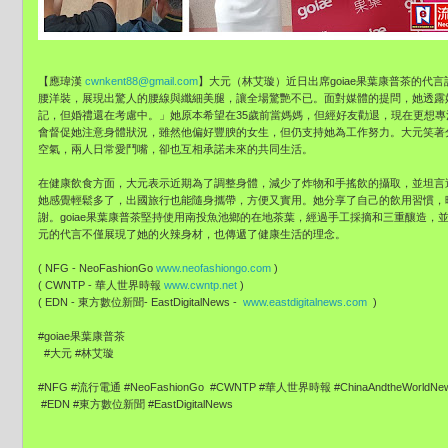
【應瑋漢
cwnkent88@gmail.com
】大元（林艾璇）近日出席goiae果葉康普茶的代
腰洋裝，展現出驚人的腰線與纖細美腿，讓全場驚艷不已。面對媒體的提問，她透露
記，但婚禮還在考慮中。」她原本希望在35歲前當媽媽，但經好友勸退，現在更想
會督促她注意身體狀況，雖然他偏好豐腴的女生，但仍支持她為工作努力。大元笑著
空氣，兩人日常愛鬥嘴，卻也互相承諾未來的共同生活。
在健康飲食方面，大元表示近期為了調整身體，減少了炸物和手搖飲的攝取，並坦言
她感覺輕鬆多了，出國旅行也能隨身攜帶，方便又實用。她分享了自己的飲用習慣，晚
謝。goiae果葉康普茶堅持使用南投魚池鄉的在地茶葉，經過手工採摘和三重釀造
元的代言不僅展現了她的火辣身材，也傳遞了健康生活的理念。
( NFG - NeoFashionGo
www.neofashiongo.com
)
( CWNTP - 華人世界時報
www.cwntp.net
)
( EDN - 東方數位新聞- EastDigitalNews -
www.eastdigitalnews.com
)
#goiae果葉康普茶
#大元 #林艾璇
#NFG #流行電通 #NeoFashionGo #CWNTP #華人世界時報 #ChinaAndtheWorldN
#EDN #東方數位新聞 #EastDigitalNews