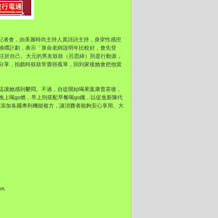
言記者會，由美麗時尚主持人黃詩詩主持，身穿性感挖
婚禮計劃，表示「算命老師說明年比較好，會先登
專注於自己。大元的男友鼓鼓（呂思緯）則是行動派，
分享，拍戲時鼓鼓常覺得孤單，回到家後她會把他當
這讓她感到鬱悶。不過，自從開始喝果葉康普茶後，
上喝go燃，早上則搭配早餐喝go纖，以促進新陳代
，並添加各國專利機能複方，讓消費者能夠安心享用。大
ews