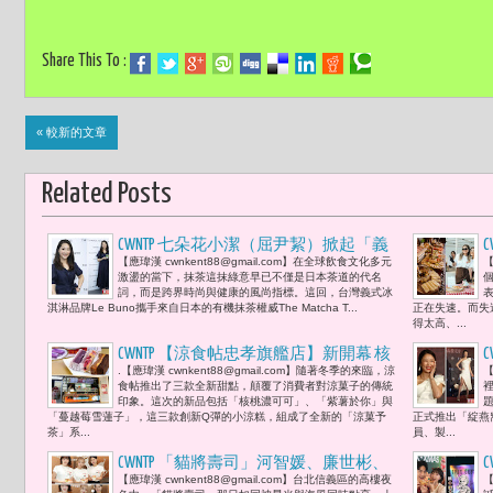
Share This To :
« 較新的文章
Related Posts
CWNTP 七朵花小潔（屈尹絜）掀起「義
【應瑋漢 cwnkent88@gmail.com】在全球飲食文化多元
【
抹東京」抹茶新潮流：Le Buno × The Matcha
激盪的當下，抹茶這抹綠意早已不僅是日本茶道的代名
Tokyo跨國聯名 台日茶香夏日交響
詞，而是跨界時尚與健康的風尚指標。這回，台灣義式冰
淇淋品牌Le Buno攜手來自日本的有機抹茶權威The Matcha T...
正在失速。而失
得太高、...
CWNTP 【涼食帖忠孝旗艦店】新開幕 核
.【應瑋漢 cwnkent88@gmail.com】隨著冬季的來臨，涼
【
桃濃可可、紫薯於你與蔓越莓雪蓮子
食帖推出了三款全新甜點，顛覆了消費者對涼菓子的傳統
「涼菓予茶」系列新口味 消費有機會參
印象。這次的新品包括「核桃濃可可」、「紫薯於你」與
「蔓越莓雪蓮子」，這三款創新Q彈的小涼糕，組成了全新的「涼菓予
正式推出「綻燕
加大阪雙人來回機票的抽獎活動
茶」系...
員、製...
CWNTP 「貓將壽司」河智媛、廉世彬、
【應瑋漢 cwnkent88@gmail.com】台北信義區的高樓夜
【
禹洙漢化身一日闆娘與店長 當韓星闆娘