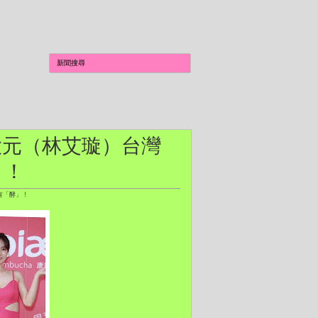
代言大元（林艾璇）台灣
」！
有「酵」！