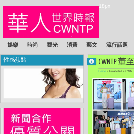
18px
娛樂
時尚
觀光
消費
藝文
流行話題
性感焦點
CWNTP
Home
» Unlabelled »
CWN