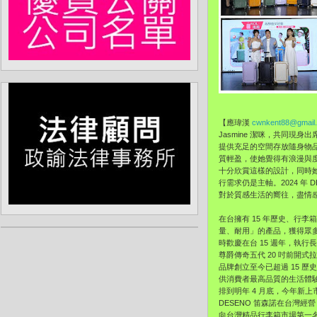
【應瑋漢
cwnkent88@gmail
Jasmine 潔咪，共同現
提供充足的空間存放隨身物
質輕盈，使她覺得有浪漫與
十分欣賞這樣的設計，同時
行需求仍是主軸。2024 
對於質感生活的嚮往，盡情感
在台擁有 15 年歷史、行
量、耐用」的產品，獲得眾多
時歡慶在台 15 週年，執
尊爵傳奇五代 20 吋前開式
品牌創立至今已超過 15 
供消費者最高品質的生活體
排到明年 4 月底，今年新
DESENO 笛森諾在台灣經
向台灣精品行李箱市場第一