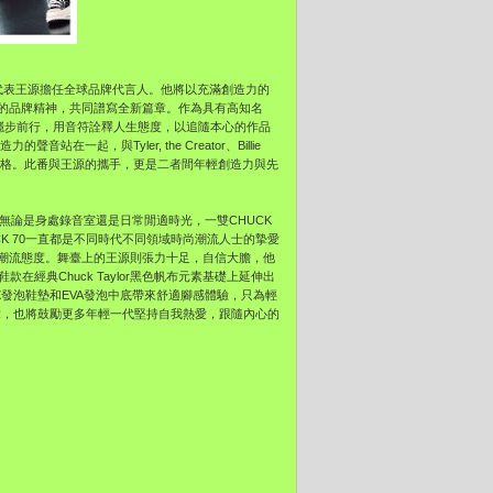
代表王源擔任全球品牌代言人。
他將以充滿創造力的
的品牌精神，共同譜寫全新篇章。作為具有高知名
穩步前行，用音符詮釋人生態度，
以追隨本心的作品
站在一起，與Tyler, the Creator、Billie
格。
此番與王源的攜手，
更是二者間年輕創造力與先
無論是身處錄音室還是日常閒適時光，一雙CHUCK
UCK 70一直都是不同時代不同領域時尚潮流人士的摯愛
潮流態度。舞臺上的王源則張力十足，自信大膽，
他
鞋款在經典Chuck Taylor黑色帆布元素基礎上延伸出
X發泡鞋墊和EVA發泡中底帶來舒適腳感體驗，
只為輕
章，
也將鼓勵更多年輕一代堅持自我熱愛，跟隨內心的