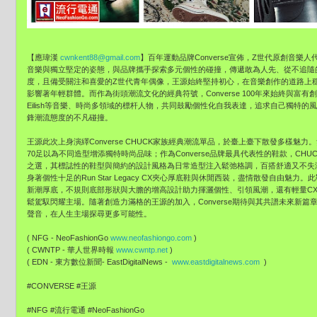
【應瑋漢
cwnkent88@gmail.com
】
百年運動品牌Converse宣佈，
Z世代原創音樂人
音樂與獨立堅定的姿態，
與品牌攜手探索多元個性的碰撞，傳遞敢為人先、
從不追隨
度，
且備受關注和喜愛的Z世代青年偶像，王源始終堅持初心，
在音樂創作的道路上
影響著年輕群體。
而作為街頭潮流文化的經典符號，Converse 100年來始終與富有創造力的聲音
Eilish等音樂、時尚多領域的標杆人物，
共同鼓勵個性化自我表達，追求自己獨特的風
鋒潮流態度的不凡碰撞。
王源此次上身演繹Converse CHUCK家族經典潮流單品，於臺上臺下散發多樣魅力。
70足以為不同造型增添獨特時尚品味；
作為Converse品牌最具代表性的鞋款，CH
之選，
其標誌性的鞋型與簡約的設計風格為日常造型注入鬆弛格調，
百搭舒適又不失
身著個性十足的Run Star Legacy CX夾心厚底鞋與休閒西裝，盡情散發自由魅力。
此
新潮厚底，
不規則底部形狀與大膽的增高設計助力揮灑個性、引領風潮，
還有輕量C
鬆駕馭閃耀主場。隨著創造力滿格的王源的加入，
Converse期待與其共譜未來新篇
聲音，
在人生主場探尋更多可能性。
( NFG - NeoFashionGo
www.neofashiongo.com
)
( CWNTP - 華人世界時報
www.cwntp.net
)
( EDN - 東方數位新聞- EastDigitalNews -
www.eastdigitalnews.com
)
#CONVERSE #王源
#NFG #流行電通 #NeoFashionGo