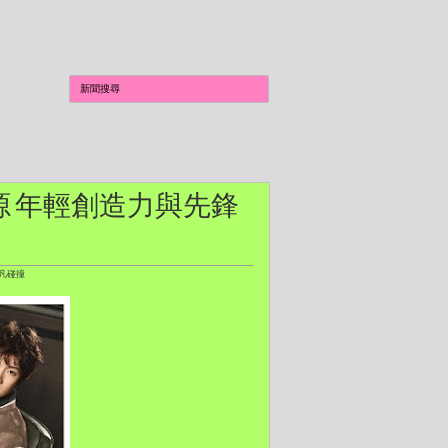
言人王源 年輕創造力與先鋒
不凡碰撞