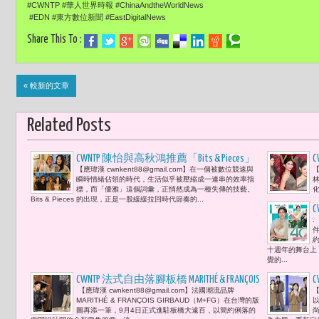
#CWNTP #華人世界時報 #ChinaAndtheWorldNews
#EDN #東方數位新聞 #EastDigitalNews
Share This To :
« 較新的文章
Related Posts
CWNTP 陳怡與高秋鴻推薦「Bits & Pieces」
​
【應瑋漢 cwnkent88@gmail.com】在一個被數位競速與
【
以日本百年手帕品牌 傳遞彼此被遺忘的
瞬時情緒佔領的時代，生活似乎被壓縮成一連串的效率指
生活溫度 「願你今天也被溫柔對待。」
標，而「優雅」這個詞彙，正悄然成為一種失傳的技藝。
化
Bits & Pieces 的出現，正是一股緩緩拉回時代節奏的...
讓胡寶莉與先生王應傑相視一笑 所有的
話語都融化在那一刻的溫暖
.
十週年的舞台上
覺的...
CWNTP 法式自由落腳板橋 MARITHÉ & FRANÇOIS
【應瑋漢 cwnkent88@gmail.com】法國潮流品牌
【
GIRBAUD（M+FG）新店揭幕 彭千祐率性演
MARITHÉ & FRANÇOIS GIRBAUD（M+FG）在台灣的版
繹早秋時尚
圖再添一筆，9月4日正式進駐板橋大遠百，以簡約俐落的