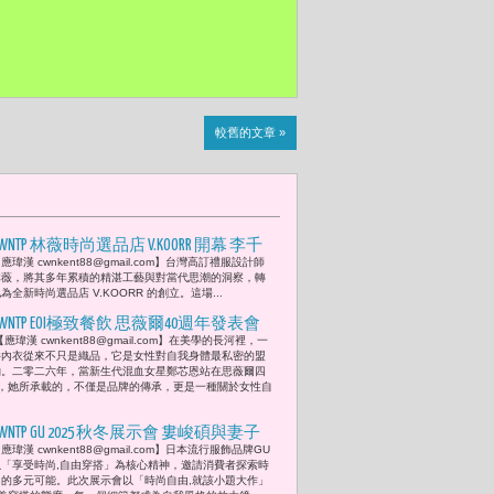
較舊的文章 »
CWNTP 林薇時尚選品店 V.KOORR 開幕 李千
應瑋漢 cwnkent88@gmail.com】台灣高訂禮服設計師
娜以及申力安、林采婕、賴昕婕新生代
林薇，將其多年累積的精湛工藝與對當代思潮的洞察，轉
齊聚現身剪綵 連忙於《浪姐7》蕭薔都
為全新時尚選品店 V.KOORR 的創立。這場...
不忘姊妹情 送花恭賀..
CWNTP EOI極致餐飲 思薇爾40週年發表會
【應瑋漢 cwnkent88@gmail.com】在美學的長河裡，一
鄭芯恩學會溫柔地擁抱自己的身體 全世
件內衣從來不只是織品，它是女性對自我身體最私密的盟
界都會為妳轉身
約。二零二六年，當新生代混血女星鄭芯恩站在思薇爾四
，她所承載的，不僅是品牌的傳承，更是一種關於女性自
CWNTP GU 2025 秋冬展示會 婁峻碩與妻子
應瑋漢 cwnkent88@gmail.com】日本流行服飾品牌GU
焦凡凡演繹都會學院自由風
以「享受時尚,自由穿搭」為核心精神，邀請消費者探索時
尚的多元可能。此次展示會以「時尚自由,就該小題大作」