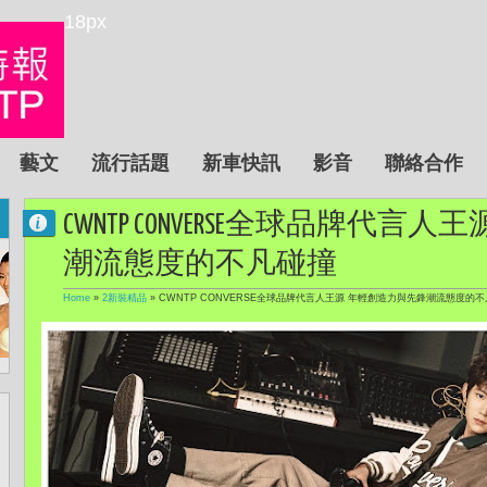
18px
藝文
流行話題
新車快訊
影音
聯絡合作
CWNTP CONVERSE全球品牌代
潮流態度的不凡碰撞
Home
»
2新裝精品
»
CWNTP CONVERSE全球品牌代言人王源 年輕創造力與先鋒潮流態度的