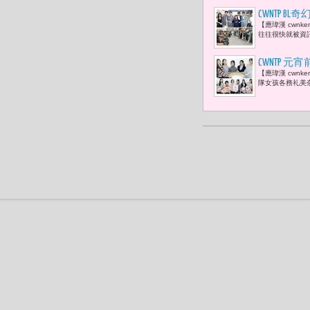
CWNTP
【應瑋漢 cwn
轉舵啟航 
往往很快就被資
CWNTP
【應瑋漢 cwn
棠 為孤單
隊女孩各務礼美