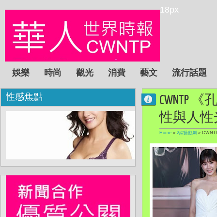
18px
娛樂
時尚
觀光
消費
藝文
流行話題
性感焦點
CWNTP
性與人性
Home
»
2綜藝戲劇
»
CWN