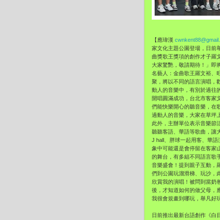
【應瑋漢
cwnkent88@gmail
家文化主題公園登場，日前
曲獎歌王獎項的創作才子羅
大家驚艷，
敬請期待！」即將
名藝人：金曲歌王羅文裕、
聚，將以不同的語言演唱，
動人的音樂中，有別於過往
開唱圓滿成功，
台北市客家
們能快樂開心的聽音樂，
在
過動人的音樂，
大家在草坪
此外，主辦單位表示音樂節
聽聽客語、華語等歌曲，
讓
J hall、胖球一起用客、
象中可能還是會停留在客家
的舞台，
有多組不同語言歌
音樂盛會！提到親子互動，
們到公園玩溜滑梯、玩沙，
欣賞我的演唱！
被問到當奶
後，
才知道如何的做父母，
我很會規畫到哪玩，舉凡好
日前推出最新台語創作《白目