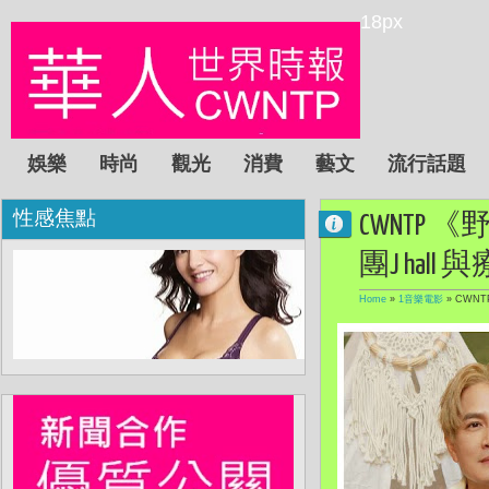
18px
娛樂
時尚
觀光
消費
藝文
流行話題
性感焦點
CWNT
團J ha
Home
»
1音樂電影
»
CWN