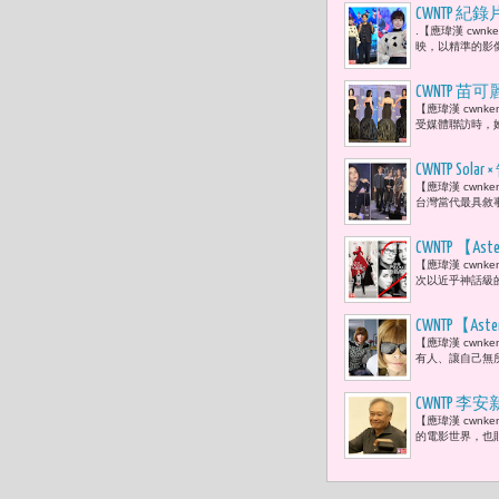
CWNTP
.【應瑋漢 cwn
軍時刻 曾
映，以精準的影像敘
要勇於挑戰
CWNTP 
【應瑋漢 cwn
審主席 簡
受媒體聯訪時，
CWNTP 
【應瑋漢 cwnk
啦！」
台灣當代最具敘
CWNTP 【
【應瑋漢 cwnken
尚權力的分手 
次以近乎神話級的演
Prada 
CWNTP【
【應瑋漢 cwn
上。」而安娜·溫圖
有人、讓自己無
2026年4月
CWNTP
【應瑋漢 cwn
跡「拍電影
的電影世界，也