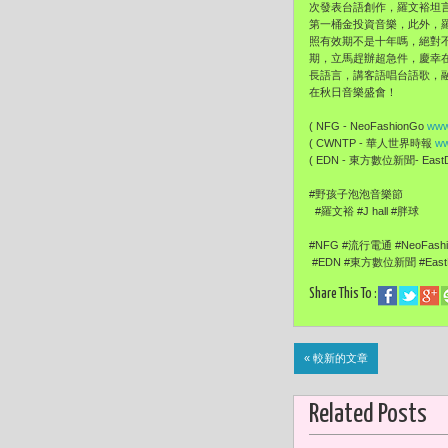
次發表台語創作，
羅文裕坦
第一桶金投資音樂，此外，
照有效期不是十年嗎，絕對
期，
立馬趕辦超急件，慶幸
長語言，講客語唱台語歌，
在秋日音樂盛會！
( NFG - NeoFashionGo
www
( CWNTP - 華人世界時報
ww
( EDN - 東方數位新聞- EastDi
#野孩子泡泡音樂節
#羅文裕 #J hall #胖球
#NFG #流行電通 #NeoFash
#EDN #東方數位新聞 #EastDi
Share This To :
« 較新的文章
Related Posts