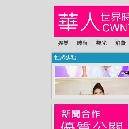
娛樂
時尚
觀光
消費
性感焦點