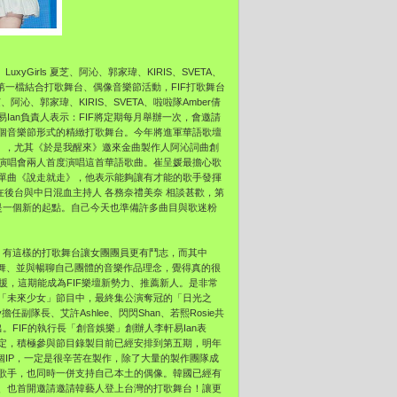
yGirls 夏芝、阿沁、郭家瑋、KIRIS、SVETA、
第一檔結合打歌舞台、偶像音樂節活動，
FIF打歌舞台
夏芝、阿沁、郭家瑋、KIRIS、SVETA、
啦啦隊Amber倩
Ian負責人表示：
FIF將定期每月舉辦一次，
會邀請
個音樂節形式的精緻打歌舞台。
今年將進軍華語歌壇
來》，尤其《於是我醒來》
邀來金曲製作人阿沁詞曲創
演唱會兩人首度演唱這首華語歌曲。
崔呈媛最擔心歌
單曲《說走就走》
，他表示能夠讓有才能的歌手發揮
在後台與中日混血主持人 各務奈禮美奈 相談甚歡，第
是一個新的起點。
自己今天也準備許多曲目與歌迷粉
，
有這樣的打歌舞台讓女團團員更有鬥志，
而其中
舞、
並與暢聊自己團體的音樂作品理念，覺得真的很
援，這期能成為FIF樂壇新勢力、
推薦新人。是非常
「未來少女」節目中，
最終集公演奪冠的「日光之
ry擔任副隊長、艾許Ashlee、閃閃Shan、
若熙Rosie共
出。FIF的執行長「創音娛樂」
創辦人李軒易Ian表
定，
積極參與節目錄製目前已經安排到第五期，
明年
個IP，一定是很辛苦在製作，
除了大量的製作團隊成
歌手，
也同時一併支持自己本土的偶像。韓國已經有
、
也首開邀請邀請韓藝人登上台灣的打歌舞台！
讓更