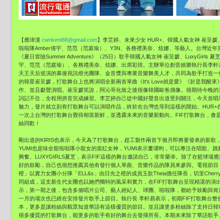
【應瑋漢
cwnkent88@gmail.com
】李芷婷、未來少女 HUR+、韓國人氣女神 崔呈媛、Lux
啦啦隊Amber倩宇、范范（范庭瑜）、Y3N、各務禮美奈、
炫娜、等藝人。台灣近年
《夏日冒險Summer Adventure》（25日）歌手韓國人氣女神 崔呈媛、LuxyGirls 
宇、范范（范庭瑜）、各務禮美奈、炫娜、
出席彩排。主辦單位創音娛樂執行長李軒易
天王天后巡演的幕後視訊燈光團隊、
金音獎與專業音樂舞美人才，
共同為歌手打造一
的韓星崔呈媛，
打歌舞台上也將演唱全新兩首單曲《It's Love就是愛》《於是我醒
作、並且獻聲演唱。崔呈媛笑說，
阿沁哥化妝之後很像韓國歐爸偶像。
很期待今晚的
詞記不住，全程用拼音完成練習。
李芷婷自己從中國好聲音出道受到關注，今天首唱
魅力，
發片就立刻有打歌舞台可以演唱作品，
終於在台灣也等到這樣的開始。HUR+
一次上台灣的打歌舞台覺得相當新鮮，
並透露未來的音樂新動向。FIF打歌舞台，會
絲同歡！
剛出道的KIRIS也表示，今天為了打歌舞台，
趕工製作兩首下個月即將要發表的新歌
YUMI也是味全龍啦啦隊小龍女的當紅女神，
YUMI表示董璦昀，可以專注在唱歌、跳
興奮。
LUXYGIRLS夏芝，表示FIF這樣的舞台邀請自己，
非常榮幸。除了在籃球場應
好的鼓勵，自己也很想推薦其他有發行個人單曲、
音樂作品的隊員來參與。電視節目
橙」以實力女團小分隊「ELL&s」
由日光之橙的成員玉歆Theia擔任隊長，
切里Cher
同組成，
這支新生代女團也以她們獨特的風采和實力，
在FIF打歌舞台呈現精湛的演
示，第一期之後，包含多個唱片公司、
藝人經紀人、球團、啦啦隊，都給予鼓勵與肯
一月的場次也已經在安排發片歌手上節目。執行長 李軒易表示，初期FIF打歌舞台整
本，
更多是讓粉絲與觀眾知道華語有這樣優質的節目。
並且讓更多粉絲除了支持日韓
很多優質的打歌舞台，
能更多的歌手有好的舞台去發揮所長。本期未來除了華語歌手