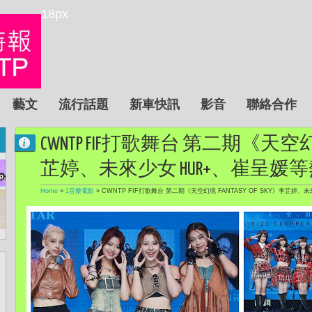
18px
藝文
流行話題
新車快訊
影音
聯絡合作
CWNTP FIF打歌舞台 第二期《天空幻境 F
芷婷、未來少女 HUR+、崔呈媛
Home
»
1音樂電影
»
CWNTP FIF打歌舞台 第二期《天空幻境 FANTASY OF SKY》李芷婷