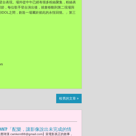
登台表現。
場外從中午已經有很多粉絲聚集，粉絲表
環節，
每位歌手登台演出後，就會移動到第二現場與
與IDOL之間，創造一場屬於彼此的永恆回憶。」
第三
ews
較舊的文章 »
CWNTP「配樂，讓影像說出未完成的情
應瑋漢 cwnkent88@gmail.com】當電影真正的敘事，