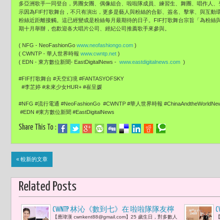
多亞洲歌手一同登台，男團女團、偶像組合、啦啦隊成員、
練習生、舞團、唱作人、
示因為FIF打歌舞台，
不只有演出，更多是藝人與粉絲的合影、簽名、擊掌、與互動
粉絲近距離接觸。
這已經變成是粉絲每月最期待的日子。FIF打歌舞台宗旨「
為粉絲
期十月舉辦，也歡迎各大唱片公司、經紀公司推薦歌手來參與。
( NFG - NeoFashionGo
www.neofashiongo.com
)
( CWNTP - 華人世界時報
www.cwntp.net
)
( EDN - 東方數位新聞- EastDigitalNews -
www.eastdigitalnews.com
)
#FIF打歌舞台 #天空幻境 #FANTASYOFSKY
#李芷婷 #未來少女HUR+ #崔呈媛
#NFG #流行電通 #NeoFashionGo #CWNTP #華人世界時報 #ChinaAndtheWorldN
#EDN #東方數位新聞 #EastDigitalNews
Share This To :
« 較新的文章
Related Posts
CWNTP 林沁《數到七》在 啦啦隊隊友檸
【應瑋漢 cwnkent88@gmail.com】25 歲生日，對多數人
【