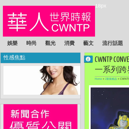
18px
娛樂
時尚
觀光
消費
藝文
流行話題
性感焦點
CWNTP 
一系列跨
Home
»
2新裝精品
»
CWN