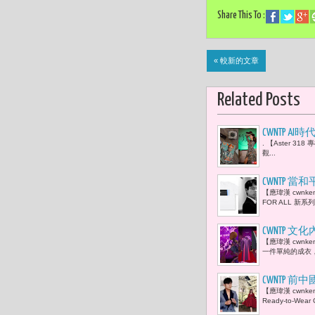
Share This To :
« 較新的文章
Related Posts
CWNTP 
. 【Aster 31
被低估的 
觀...
與銀行總裁安娜
CWNTP 當
【應瑋漢 cwnk
組織 包括聯合
FOR ALL 新
Internationa
CWNTP 
【應瑋漢 cwn
表 王時思
一件單純的成衣，
此被重新定
CWNTP 
【應瑋漢 cwnk
光影交會
Ready-to-We