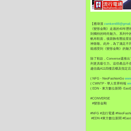
【應瑋漢
cwnkent88@gmail
《變形金剛》走過的40年歷
到獨特的時尚魅力。系列中的亮點
帆布鞋面，後跟飾有壓紋星箭
神致敬。此外，為了滿足不同年齡層的需求
能感受到《變形金剛》的魅
除了鞋款，Converse
列更具吸引力。這些產品不僅是時尚
越信義A11四樓店櫃及指定
( NFG - NeoFashionGo
www
( CWNTP - 華人世界時報
ww
( EDN - 東方數位新聞- EastDi
#CONVERSE
#變形金剛
#NFG #流行電通 #NeoFash
#EDN #東方數位新聞 #EastDi