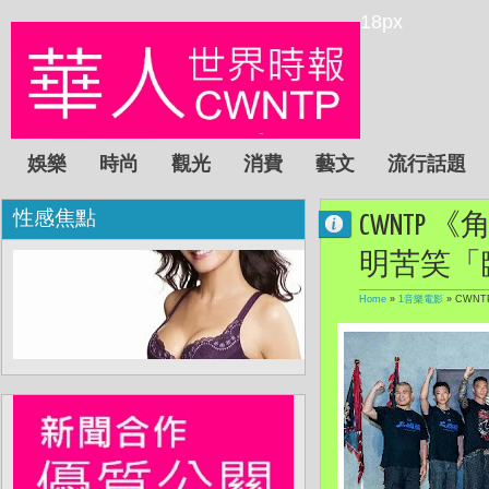
18px
娛樂
時尚
觀光
消費
藝文
流行話題
性感焦點
CWNT
明苦笑「
Home
»
1音樂電影
»
CWN