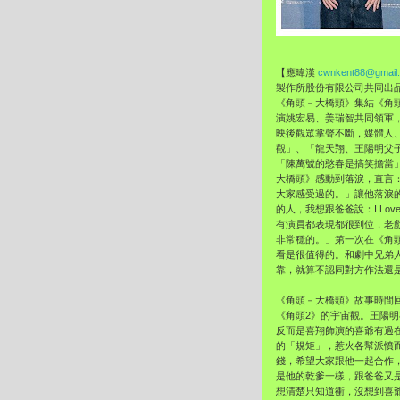
【應暐漢
cwnkent88@gmail
製作所股份有限公司共同出
《角頭－大橋頭》
集結《角
演姚宏易、
姜瑞智共同領軍
映後觀眾掌聲不斷，媒體人
觀」、「龍天翔、王陽明父
「陳萬號的憨春是搞笑擔當
大橋頭》
感動到落淚，直言
大家感受過的。」讓他落淚
的人，
我想跟爸爸說：I Lo
有演員都表現都很到位，老
非常穩的。」第一次在《角
看是很值得的。
和劇中兄弟
靠，就算不認同對方作法還
《角頭－大橋頭》故事時間
《角頭2》的宇宙觀。王陽
反而是喜翔飾演的喜爺有過
的「規矩」，惹火各幫派憤
錢，希望大家跟他一起合作
是他的乾爹一樣，跟爸爸又
想清楚只知道衝，
沒想到喜