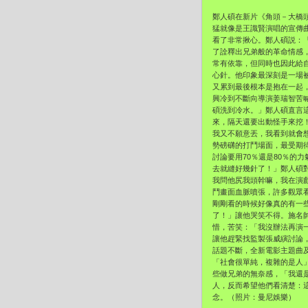
鄭人碩在新片《角頭－大橋
猛就像是王識賢演唱的宣傳
看了非常揪心。鄭人碩説：
了詮釋出兄弟般的革命情感
常有依靠，但同時也因此給
心針。
他印象最深刻是一場
又累到最後根本是抱在一起
興冷到不斷向導演姜瑞智苦
碩洗到冷水。」鄭人碩直言
來，
隔天還要出動怪手來挖
我又不願意丟，
我看到就會
勢磅礴的打鬥場面，最受期
討論要用70％還是80％的力
去就縫好幾針了！」
鄭人碩
我問他尻我頭幹嘛，我在演
鬥畫面血脈噴張，
許多觀眾
剛剛看的時候好像真的有一
了！」讓他哭笑不得。
施名
惜，苦笑：「
我沒辦法再演
讓他趕緊找監製張威縯討論
話題不斷，
全新電影主題曲
「社會很單純，複雜的是人
些做兄弟的無奈感，「我還
人，
反而希望他們看清楚：
念。（
照片：曼尼娛樂）