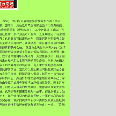
f Taipei)，號召來自各地的多位新銳創作者：張吉
潔、謝沛如，集結近年華語電影最強卡司齊聚飆戲，
的療癒系電影《
愛情城事》，其中曾執導《孤味》的
冠廷搭擋，創作浪漫奇幻篇章。
近來剛開完13場演唱
秀文也很興奮可以跟他合作，
而劉冠廷則對鄭秀文短
則是帶入自身經歷，
並邀請到二度合作的鄧麗欣和蔡
劇節奏都意外合拍。 獲選為金馬影展閉幕片的《愛情
馬影帝后與金獎得主等實力派演員飆戲。執導過《孤
，
並有金馬雙料影后陳淑芳、黃宣驚喜演出，結合經
想來自於他和太太剛同居時遇到疫情，
當新婚的兩人
情互動的鄭秀文和劉冠廷，
兩人都對彼此讚譽有加，
個厲害的演員，
這次可以首次來台灣拍戲就跟他合作
臉直說不敢當。而劉冠廷也透露，
鄭秀文一抵台就定
麻麻的筆記，
讓他對鄭秀文的專業態度敬佩不已，
深
自由發揮的成果也讓導演許承傑相當驚艷。
匯集近年
琳，則是帶入自身的生命經驗，
創作關於香港女孩陪
爸」
代表的蔡振南來詮釋此一故事。鄧麗欣表示，她
吃！」聽不懂台語的鄧麗欣回憶，
一開始擔心和蔡振
默契存在，
就如同劇情中女孩和男友父親的互動般倒
導演黃綺琳和監製曾寶儀都滿意地會心一笑：「
沒想