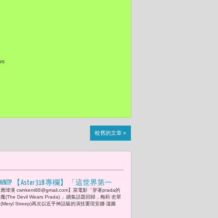
ews
較舊的文章 »
WNTP 【Aster 318 專欄】 「這世界第一
應瑋漢 cwnkent88@gmail.com】當電影「穿著prada的
次，有人對Vogue說不。」2026「台北時
魔(The Devil Wears Prada) 」續集話題回歸，梅莉·史翠
裝周」與全球時尚權力的分手 但問題是
(Meryl Streep)再次以近乎神話級的演技重現安娜·溫圖
「世界會因此聽見台北嗎？」--- 電影