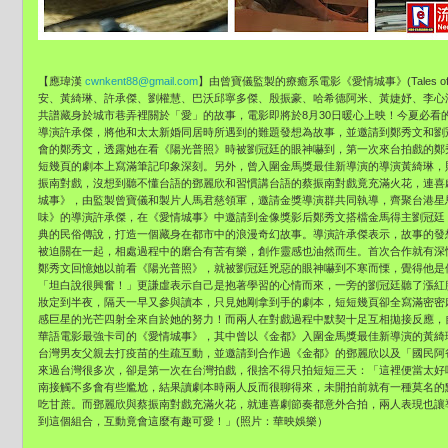
【應瑋漢
cwnkent88@gmail.com
】
由曾寶儀監製的療癒系電影《愛情城事》(Tales o
安、
黃綺琳、許承傑、劉權慧、巴沃邱寧多傑、殷振豪、哈希德阿米、
黃婕妤、李心
共譜藏身於城市巷弄裡關於「愛」的故事，
電影即將於8月30日暖心上映！今夏必看
導演許承傑，
將他和太太新婚同居時所遇到的難題發想為故事，
並邀請到鄭秀文和劉
會的鄭秀文，透露她在看《陽光普照》
時被劉冠廷的眼神嚇到，
第一次來台拍戲的鄭
短幾頁的劇本上寫滿筆記印象深刻。另外，
曾入圍金馬獎最佳新導演的導演黃綺琳，
振南對戲，
沒想到聽不懂台語的鄧麗欣和習慣講台語的蔡振南對戲竟充滿火花，
連喜
城事》，
由監製曾寶儀和製片人馬君慈領軍，邀請金獎導演群共同執導，
齊聚台港星
味》
的導演許承傑，在《愛情城事》
中邀請到金像獎影后鄭秀文搭檔金馬得主劉冠廷
典的民俗傳說，
打造一個藏身在都市中的浪漫奇幻故事。導演許承傑表示，
故事的發
被迫關在一起，相處過程中的磨合有苦有樂，
創作靈感也油然而生。首次合作就有深
鄭秀文回憶她以前看《陽光普照》，
就被劉冠廷兇惡的眼神嚇到不寒而慄，覺得他是
「坦白說很興奮！」
更謙虛表示自己是抱著學習的心情而來，
一旁的劉冠廷聽了漲紅
妝定到半夜，隔天一早又參與讀本，
只見她剛拿到手的劇本，短短幾頁卻全寫滿密密
感巨星的光芒四射全來自於她的努力！
而兩人在對戲過程中默契十足互相拋接反應，
華語電影最強卡司的《愛情城事》，其中曾以《金都》
入圍金馬獎最佳新導演的黃綺
台灣男友父親去打疫苗的生疏互動，
並邀請到合作過《金都》的鄧麗欣以及「國民阿
來過台灣很多次，
卻是第一次在台灣拍戲，很捨不得只拍短短三天：「
這裡便當太好
南接觸不多會有些尷尬，
結果讀劇本時兩人反而很聊得來，
未開拍前就有一種莫名的
吃甘蔗。
而鄧麗欣與蔡振南對戲充滿火花，就連喜劇節奏都意外合拍，
兩人表現也讓
到這個組合，互動竟會這麼有趣可愛！」(照片：華映娛樂）