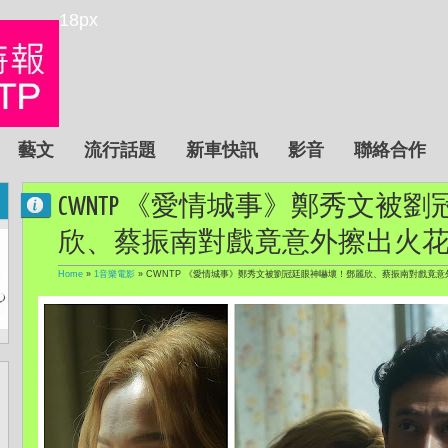
18px
藝文
流行話題
新車快訊
影音
聯絡合作
CWNTP 《愛情城事》鄭秀文被
欣、蔡振南對戲竟意外擦出火
Home
»
1音樂電影
»
CWNTP 《愛情城事》鄭秀文被劉冠廷眼神嚇壞！鄧麗欣、蔡振南對戲竟意