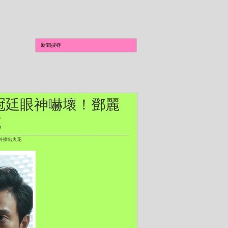
劉冠廷眼神嚇壞！鄧麗
花
外擦出火花