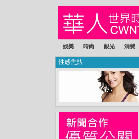
娛樂
時尚
觀光
消費
性感焦點