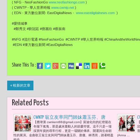
( NFG - NeoFashionGo
www.neofashiongo.com
)
( CWNTP - 華人世界時報
www.cwntp.net
)
( EDN - 東方數位新聞- EastDigitalNews -
www.eastdigitalnews.com
)
#愛情城事
#鄭秀文 #劉冠廷 #鄧麗欣 #蔡振南
#NFG #流行電通 #NeoFashionGo #CWNTP #華人世界時報 #ChinaAndtheWorldN
#EDN #東方數位新聞 #EastDigitalNews
Share This To :
« 較新的文章
Related Posts
CWNTP 翁立友率同門師妹蕭玉芬、唐
C
【應瑋漢 cwnkent88@gmail.com】​當迪化街的紅燈籠在
【
儷、ㄦ林琇琪共譜歲末金馬奔騰春節序
冬陽下搖曳，那是歲末最動人的節慶符號。這不只是一場
惡
曲 呼籲「身體健康，就是最好的『錢
採買年貨的尋常行程，更是一場關於傳承、開運與生命韌
普
性的展演。金曲歌王翁立友與同門師妹蕭玉芬、唐儷、林琇琪，踏著輕盈
(Anna ...
母』。」
的步...