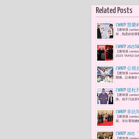
Related Posts
CWNTP
【應瑋漢 cwn
行動 展現
前，熟悉的笑聲響
CWNTP 20
【應瑋漢 cwn
「針織教母
2025 TAFA
CWNTP 
【應瑋漢 cwnk
登場「搭檔
開播。記者會於 
的挑戰。
CWNTP
【應瑋漢 cwn
實驗 「真
路。他不只談房地
CWNTP 
【應瑋漢 cwnk
共築善的戲
親、非比電視總
CWNTP 202
【應瑋漢 cwnk