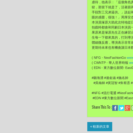
虐待，他表示：「這個
角色
獄，那當下就是了，
活著跟
手段對三兄弟逼供。
」談起
眼的感覺，很強！」
周厚安
本演員塚原大助此次
特地從
拍戲時都會和同劇日本演員
果原來是塚原先生正在練習
生每一下都來真的，打到導
體細微反應，導演表示非常
更期待未來也有機會讓日本
( NFG - NeoFashionGo
www
( CWNTP - 華人世界時報
ww
( EDN - 東方數位新聞- EastDi
#聽海湧 #連俞涵 #施名帥
#吳翰林 #黃冠智 #朱宥丞 
#NFG #流行電通 #NeoFash
#EDN #東方數位新聞 #EastDi
Share This To :
« 較新的文章