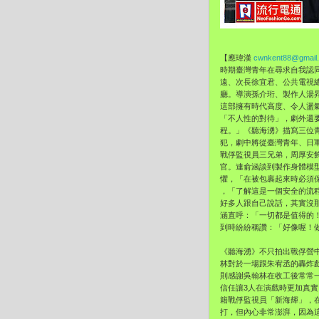
【應瑋漢
cwnkent88@gmail
時期臺灣青年在尋求自我認
遠、次長徐宜君、公共電視
廳。導演孫介珩、製作人湯
這部擁有時代高度
、令人盪
「
不人性的對待」，劇外還
程。」《聽海湧》描寫三位
犯，劇中將從臺灣青年、日
戰俘監視員三兄弟，
周厚安
官。連俞涵談到製作身
體模
懼，「
在被包裹起來時必須
，「了解這是一個安全的流
好多人跟自己說話，其實沒
涵直呼：「一切都是值得的
到時紛紛稱讚：「好像喔！
《聽海湧》不只拍出戰俘營
林對於一場跟朱宥丞的轟炸
則感謝吳翰林在收工後常常
信任讓3人在演戲時更加真
籍戰俘監視員「新海輝」，
打，但內心非常澎湃，
因為