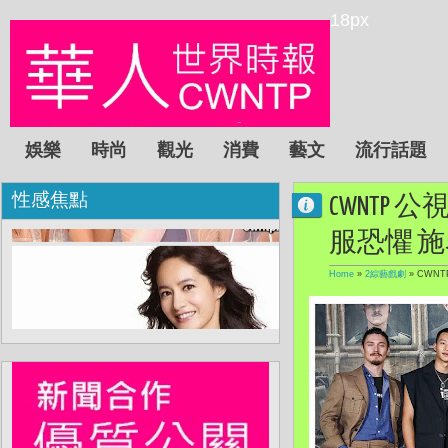
18px
娛樂
時尚
觀光
消費
藝文
流行話題
性感焦點
CWNT
服恐懼 
Home
»
2綜藝戲劇
»
CWN