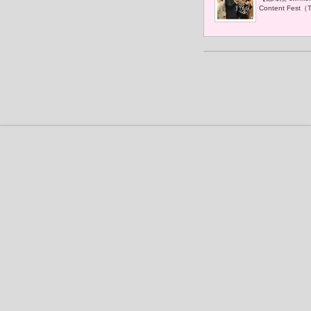
況空前 「
Content F