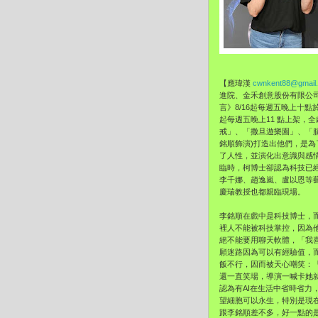
【應瑋漢
cwnkent88@gmail
進院、金禾創意股份有限公
言》8/16起每週五晚上十點於三
起每週五晚上11 點上架，
戒」、「撒旦遊樂園」、「腦
銘順飾演)打造出他們，是為
了人性，並演化出意識與感
臨時，柯博士卻認為科技已
李千娜、趙逸嵐、盧以恩等
慶瑞教授也都親臨現場。
李銘順在戲中是科技博士，
裡人不能被科技掌控，因為
絕不能要用聊天軟體，「我
願迷路因為可以有經驗值，
飯不行，因而被天心嘲笑：
還一直笑場，導演一喊卡她
認為有AI在生活中省時省力
望細胞可以永生，特別是現
跟李銘順差不多，好一點的