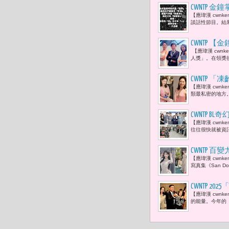
CWNTP
【應瑋漢 cwn
財危機
談話性節目。結
CWNTP
【應瑋漢 cwn
勤：「她很
人獎」。在領獎
蕾以新人之
員。」
CWNTP
【應瑋漢 cwn
革命，
類最私密的地方
CWNTP
【應瑋漢 cwn
轉舵啟航 
往往很快就被資
CWNTP 百
【應瑋漢 cwnk
寫真集《San 
CWNTP 202
【應瑋漢 cwn
況空前 「
的能量。今年的「2025