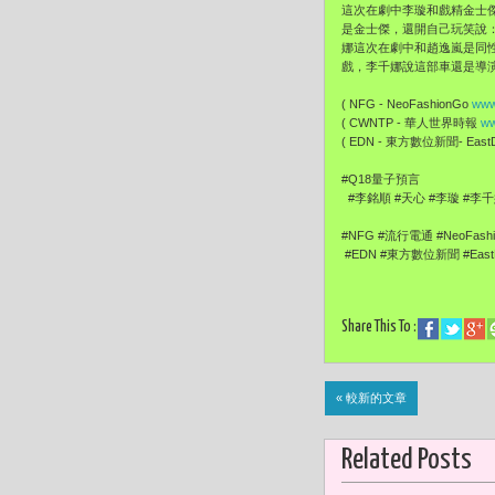
這次在劇中李璇和戲精金士
是金士傑，還開自己玩笑說
娜這次在劇中和趙逸嵐是同
戲，李千娜說這部車還是導
( NFG - NeoFashionGo
www
( CWNTP - 華人世界時報
ww
( EDN - 東方數位新聞- EastDi
#Q18量子預言
#李銘順 #天心 #李璇 #李千
#NFG #流行電通 #NeoFash
#EDN #東方數位新聞 #EastDi
Share This To :
« 較新的文章
Related Posts