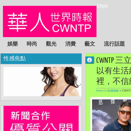
18px
娛樂
時尚
觀光
消費
藝文
流行話題
性感焦點
CWNTP
以有生活
裡，不信
Home
»
2綜藝戲劇
»
CWN