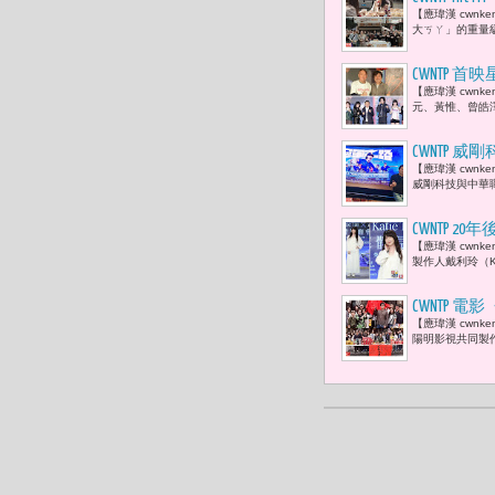
【應瑋漢 cwnke
輯回歸，用
大ㄎㄚ」的重量級人
CWNTP
【應瑋漢 cwn
鐘獎個人
元、黃惟、曾皓
CWNTP
【應瑋漢 cwn
賢：「當棒
威剛科技與中華職
CWNTP
【應瑋漢 cwn
的全新單曲
製作人戴利玲（K
CWNTP
【應瑋漢 cwn
陽明影視共同製