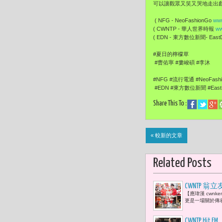
可以讓觀眾又笑又哭地走出
( NFG - NeoFashionGo
www
( CWNTP - 華人世界時報
ww
( EDN - 東方數位新聞- EastDi
#夏日的檸檬草
#曹佑寧 #婁峻碩 #李沐
#NFG #流行電通 #NeoFash
#EDN #東方數位新聞 #EastDi
Share This To :
« 較新的文章
Related Posts
CWNTP
【應瑋漢 cwn
康，就是最
更是一場關於傳
CWNTP Hit