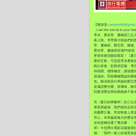
【應瑋漢
cwnkent88@gmail
（i am the secret 
李沐、曹佑寧、婁峻碩三位
春上映。
夾帶廣大粉絲們的
寧、
婁峻碩、鄭芯恩、陳璇
曹佑寧、婁峻碩現場PK射箭
果發表會回饋給觀眾！《夏
愛的互動，
可說是李沐勇敢
映記者會，監製胡百薇、
導
得很開、
感情極佳，讓他覺
甜滋味。而校園喊聲組的陳
色。
飾演熱音社學姊的鄭芯
是邀請樊光耀、曾珮瑜，
飾
到要演曹佑寧的媽媽會不會
而《夏日的檸檬草》的三位
果票房破億，我們就找全部
的圓夢計畫。
而首映會上更
芳心。本來贏面最大的曹佑
沐則是轉頭選了樊光耀：「
草》
今也釋出電影花絮親朋
稱：「我們一家人的場景就