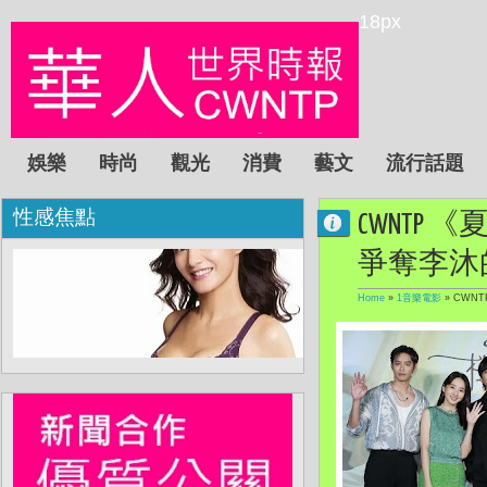
18px
娛樂
時尚
觀光
消費
藝文
流行話題
性感焦點
CWNTP
爭奪李沐
Home
»
1音樂電影
»
CWN