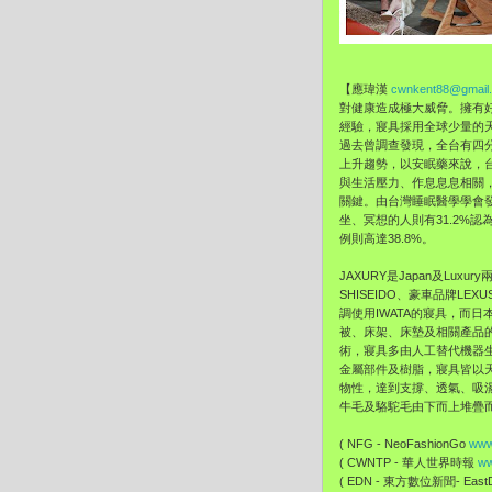
【應瑋漢
cwnkent88@gmail
對健康造成極大威脅。
擁有
經驗，
寢具採用全球少量的
過去曾調查發現，
全台有四
上升趨勢，以安眠藥來說，
與生活壓力、作息息息相關
關鍵。
由台灣睡眠醫學學會發
坐、冥想的人則有31.2%認
例則高達38.8%。
JAXURY是Japan及Luxu
SHISEIDO、豪車品牌LEX
調使用IWATA的寢具，
而日本
被、
床架、床墊及相關產品
術，
寢具多由人工替代機器
金屬部件及樹脂，寢具皆以
物性，達到支撐、透氣、
吸
牛毛及駱駝毛由下而上堆疊
( NFG - NeoFashionGo
www
( CWNTP - 華人世界時報
ww
( EDN - 東方數位新聞- EastDi