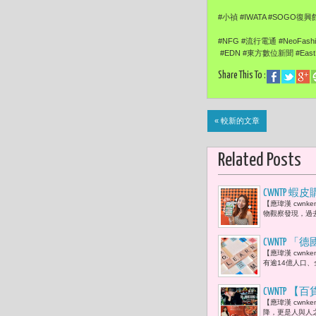
#小禎 #IWATA #SOGO復興
#NFG #流行電通 #NeoFash
#EDN #東方數位新聞 #EastDi
Share This To :
« 較新的文章
Related Posts
CWNTP 
【應瑋漢 cwn
物觀察發現，過去
CWNTP
【應瑋漢 cwn
新引擎 從
有逾14億人口、
CWNTP
【應瑋漢 cwn
大餐」搭配
降，更是人與人