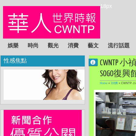
18px
娛樂
時尚
觀光
消費
藝文
流行話題
性感焦點
CWNTP
SOGO復
Home
»
3消費
»
CWNTP 