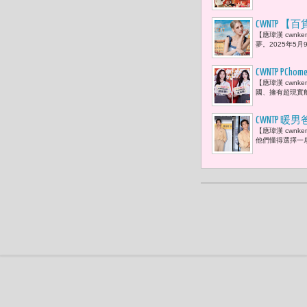
手禮」搶先預
CWNTP 
【應瑋漢 cwn
夜 新光三
夢。2025年5月9
「媳婦神選
CWNTP P
【應瑋漢 cwn
汗，但不能
國、擁有超現實
CWNTP 
【應瑋漢 cwn
來，護你所
他們懂得選擇一扇