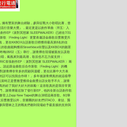
，
擁有豐富的舞台經驗，參與征戰大小歌唱比賽，
曾
原創流行音樂大獎』，
最近更是以創作單曲〈拜五〉入
創作EP《派對冥想家 SLEEPWALKER》已經在7/31
新歌〈Finding Light〉更驚喜邀請金曲歌后曹雅雯共
名，
更在KKBOX台語新歌日榜獲得最高第8名的佳
的歌曲能夠獲得StreetVoice街聲以及KKBOX的
聽眾
昨晚08/02（五）舉行，
謝青燁在現場被親友以及歌
球大首唱，氣氛來到最高潮，
歌后也不忘力挺支持：
RIC首張創作EP〈 派對冥想家 SLEEPWALKER 〉籌
。談起跟金曲歌后合作新歌〈
Finding Light〉的機
對謝青燁非常多的照顧與溫暖，更在比賽中大方表
的話可以找我合作唷！」
多年後謝青燁真的就這樣帶
且當時正是曹雅雯獲得金曲獎台語女歌手不久，
謝青
真的給了我好大好大的鼓勵！
這首歌真的是我非常寶
門，
謝青燁最近除了發行新EP，他的全新台語創作歌
就會登上Zepp New Taipei的舞台演唱這兩首歌。8/2舉
金曲歌后曹雅雯以外，
音樂圈的好友們STACO、韋喆、龔
參與聲林之王的戰友們都到現場給予最直接的
支持與