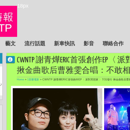
18px
藝文
流行話題
新車快訊
影音
聯絡合作
CWNTP 謝青燁ERIC首張創作EP〈 
揪金曲歌后曹雅雯合唱：不敢
Home
»
1音樂電影
»
CWNTP 謝青燁ERIC首張創作EP〈 派對冥想家 〉7/31發行 揪金曲歌