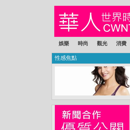
娛樂
時尚
觀光
消費
性感焦點