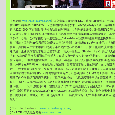
【應瑋漢
cwnkent88@gmail.com
】
獨立音樂人謝青燁ERIC，擅長R&B跟華語流行樂
在KKBOX舉辦的『KKNOW』大型歌唱比賽獲得季軍，
2022及2024都入圍『台灣
選『2023-2024南面而歌 新世代台語歌創作專輯』，創作能量爆發。
謝青燁ERIC首張
正式發行，
新EP歌曲完全展現他跨越曲風和多種語言的音樂創作能量與想像力
，其中
同創作、合唱，
合作單曲發行一週就登上了StreetVoice街聲即時總榜與
搖滾榜的第一
績，
對於首張創作EP就能受到這麼多人喜歡與關注，
謝青燁ERIC感性的表示：『
自己
喜歡，真的是人生中很珍貴的時刻，非常感謝也非常感動！』。
新EP的新歌演唱會於
迷環繞，
金曲歌后曹雅雯最後也驚喜現身，兩人一起獻上〈Finding Light〉的全
『ERIC真的是很棒又很認真的音樂人，
邀請大家一起多多支持他的新EP』！
謝青燁E
備近兩年，EP歌曲創作結合國、台、英語三種語言，
除了流利轉換還有駕馭獨特語感
緣，原來早在2019年兩人就在歌唱比賽認識，
當時曹雅雯是比賽的評審，
在比賽期間
示：『
我很喜歡你的聲音，很像是一個黑洞一樣，很容易把所有人吸進去，
以後寫歌
著哼哼唱唱有點粗糙的Demo向曹雅雯
邀約合作，沒想到她聽完DEMO馬上答應，
而
燁除了內心激動還有滿滿的感謝：『真的不敢相信！
也超級感謝雅雯姐的義氣相挺，
貝的一首歌，現場表演起來也超爽！
希望大家會喜歡我們合作的這首歌曲！』雙喜臨
曲〈香〉、〈
火車已經到車站〉雙雙入圍了《2024台灣原創流行音樂大獎》，
8/24
行的《派對冥想家 Sleepwalker》EP Release Party新歌演唱會，除了特別嘉賓
德、開水小姐、戴凱文、
歐吉虎（臭屁囡仔）、演員黃雋智、
歌手蔡家蓁以及過去曾
鼓勵！
( NFG - NeoFashionGo
www.neofashiongo.com
)
( CWNTP - 華人世界時報
www.cwntp.net
)