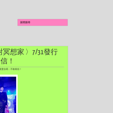
派對冥想家 〉7/31發行
相信！
后曹雅雯合唱：不敢相信！