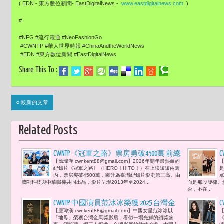
( EDN - 東方數位新聞- EastDigitalNews -
www.eastdigitalnews.com
)
#
#NFG #流行電通 #NeoFashionGo
#CWNTP #華人世界時報 #ChinaAndtheWorldNews
#EDN #東方數位新聞 #EastDigitalNews
Share This To :
« 較新的文章
Related Posts
CWNTP《冠軍之路》票房勇破4500萬 前總
【應瑋漢 cwnkent88@gmail.com】2026年開年最熱血的
【
統蔡英文與立委蘇巧慧見證奇蹟 「我相
紀錄片《冠軍之路》（HERO！HITO！）在上映短短兩週
信，未來的臺灣，會讓世界看到一個更
內，票房突破4500萬，躍升為臺灣紀錄片影史第三高。由
威剛科技與中華職棒共同出品，影片呈現2013年至2024...
而是那段旋律。
堅定、更傑出、也更被記住的臺灣。」
否，不在...
CWNTP 中國演員范冰冰榮獲 2025 台灣金
【應瑋漢 cwnkent88@gmail.com】中國女星范冰冰以
【
馬獎影后 影后與兩岸電影圈宛如「色
「地母」榮獲台灣金馬獎影后，看似一場光鮮的頒獎盛
《