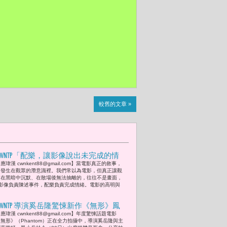
較舊的文章 »
CWNTP「配樂，讓影像說出未完成的情
應瑋漢 cwnkent88@gmail.com】當電影真正的敘事，
緒。」-- 由《陽光女子合唱團》談影像
是發生在觀眾的潛意識裡。我們常以為電影，但真正讓觀
與情緒差值。
眾在黑暗中沉默、在散場後無法抽離的，往往不是畫面，
影像負責陳述事件，配樂負責完成情緒。電影的高明與
CWNTP 導演奚岳隆驚悚新作《無形》鳳
應瑋漢 cwnkent88@gmail.com】年度驚悚話題電影
小岳、葉芷妤打造本土隱形人世界 比美
無形》（Phantom）正在全力拍攝中，導演奚岳隆與主