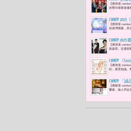
【應瑋漢 cwn
值的傳遞。
的豐功偉業後優
CWNTP 
【應瑋漢 cwn
年夜的世界
的港灣煙霧，而台
CWNTP
【應瑋漢 cwn
署長陳玉秀
新篇章。交通部
CWNTP 《
【應瑋漢 cwn
松」最受熱議。
CWNTP
【應暐漢 cwn
饗宴。旅人們走