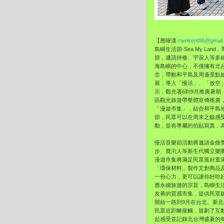
【應暐漢
cwnkent88@gmail
島嶼生活節-Sea My Lan
節，邀請持修、
宇宙人等多
海島嶼的中心，
不僅擁有北
念，
帶動和平島及周邊景點
展，導入「慢活」、「放空
示，觀光署6到9月推廣暑期
區觀光旅遊帶整體宣傳推廣
「漫遊市集」，
結合和平島
節，
民眾可以在周末之餘感
動，並有專屬的拍貼寫真，
慢活音樂節活動將邀請金曲
步、鹿洐人等新生代獨立樂
漫遊市集將滿足民眾逛好逛
「環保材料」製作文創商品
一份心力，
更可以讓你好吃
應永續旅遊的宗旨，島嶼生
友善的質感市集，
提供民眾
開始一路到9月在台北、新北
民眾近距離接觸，規劃了互
起感受並記錄北台灣盛夏的每