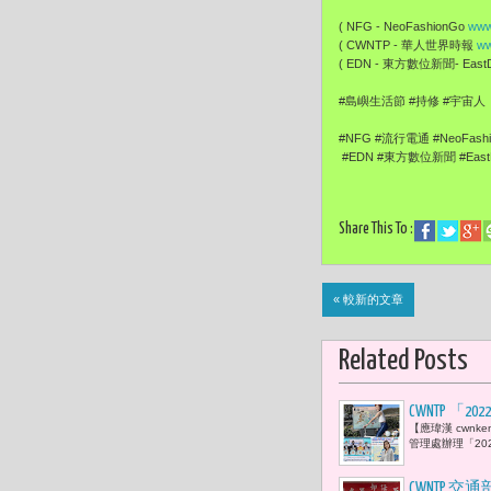
( NFG - NeoFashionGo
www
( CWNTP - 華人世界時報
ww
( EDN - 東方數位新聞- EastDi
#島嶼生活節 #持修 #宇宙人
#NFG #流行電通 #NeoFash
#EDN #東方數位新聞 #EastDi
Share This To :
« 較新的文章
Related Posts
CWNTP 
【應瑋漢 cwn
管理處辦理「20
CWNTP