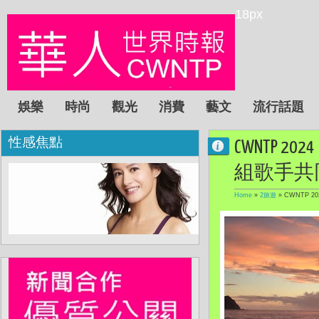
18px
娛樂
時尚
觀光
消費
藝文
流行話題
性感焦點
CWNTP 
組歌手共同
Home
»
2旅遊
»
CWNTP 