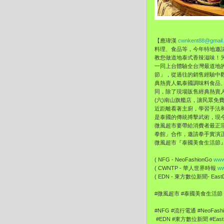
【應瑋漢
cwnkent88@gmail
料理、食品等，
今年特地邀請遠
教您做道地泰式香辣滋味！另外更
一同上台體驗全台灣最道地
節」，
從過往的銷售經驗中
典熱賣人氣泰國調味料食品
同，除了現場販售經典熱賣
(六)南山旗艦店，讓民眾免
近距離看著主廚，學習手法
是泰國的傳統搏擊武術，現
微風超市要帶給消費者最正
拳館」合作，邀請拳手實演正
微風超市『泰國美食生活節
( NFG - NeoFashionGo
www
( CWNTP - 華人世界時報
ww
( EDN - 東方數位新聞- EastDi
#微風超市 #泰國美食生活節
#NFG #流行電通 #NeoFash
#EDN #東方數位新聞 #EastDi