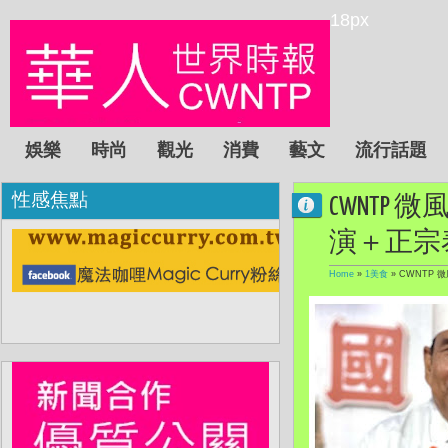
18px
娛樂
時尚
觀光
消費
藝文
流行話題
性感焦點
CWNT
演＋正宗泰
Home
»
1美食
»
CWNTP