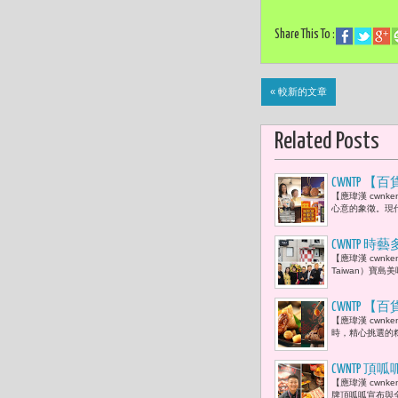
Share This To :
« 較新的文章
Related Posts
CWNTP 
【應瑋漢 cwn
盒、老爺集
心意的象徵。現
「亞洲月餅專區
成禮坊月餅
CWNTP 時
【應瑋漢 cwnk
然、劉鎮紳
Taiwan）寶
鬧非凡
CWNTP 
【應瑋漢 cwn
應世界地球日
時，精心挑選的
CWNTP 
【應瑋漢 cwn
歡 呂達人
牌頂呱呱宣布與全