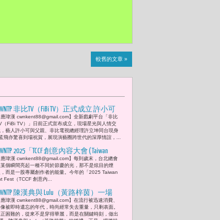
較舊的文章 »
CWNTP 非比TV（FiBi TV）正式成立 許小可
應瑋漢 cwnkent88@gmail.com】全新戲劇平台「非比
與許立坤父女同台力挺 孟飛驚喜現身
V（FiBi TV）」日前正式宣布成立，現場星光與人情交
娛樂圈友情相挺共築善的戲劇平台
織，藝人許小可與父親、非比電視總經理許立坤同台現身
孟飛亦驚喜到場祝賀，展現演藝圈跨世代的深厚情誼，...
WNTP 2025「TCCF 創意內容大會 ( Taiwan
應瑋漢 cwnkent88@gmail.com】每到歲末，台北總會
reative Content Fest ）」林志玲與張鈞甯
在某個瞬間亮起一種不同於節慶的光，那不是炫目的煙
擔任頒獎嘉賓 盛況空前 「女性視角，
，而是一股專屬創作者的能量。今年的「2025 Taiwan
ent Fest（TCCF 創意內...
成為未來創意新勢力，讓影像成為一種
最溫柔的力量。 」
CWNTP 陳漢典與 Lulu（黃路梓茵）一場
應瑋漢 cwnkent88@gmail.com】在流行被迅速消費、
「只羨鴛鴦不羨仙」的婚禮 Demetrios
影像被即時遺忘的年代，時尚經常失去重量，只剩表面。
ridal room 、The House Tailors及SHIATZY CHEN 夏
真正困難的，從來不是穿得華麗，而是在關鍵時刻，做出