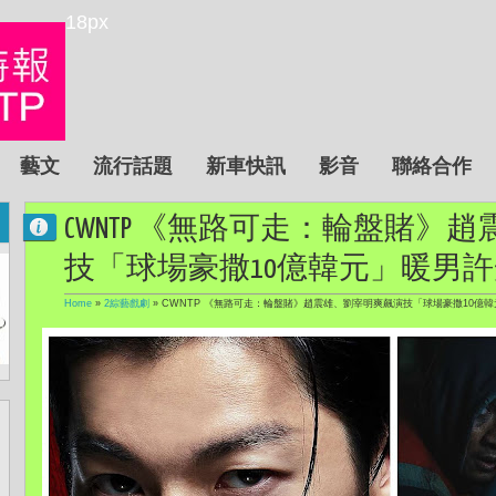
18px
藝文
流行話題
新車快訊
影音
聯絡合作
CWNTP 《無路可走：輪盤賭》
技「球場豪撒10億韓元」暖男
Home
»
2綜藝戲劇
»
CWNTP 《無路可走：輪盤賭》趙震雄、劉宰明爽飆演技「球場豪撒10億