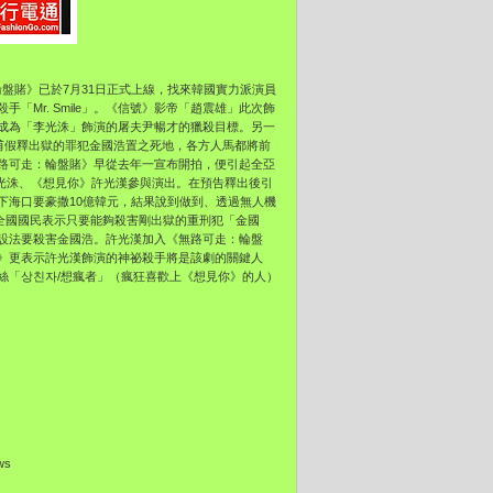
輪盤賭》
已於7月31日正式上線，找來韓國實力派演員
「Mr. Smile」。《信號》影帝「趙震雄」
此次飾
成為「李光洙」
飾演的屠夫尹暢才的獵殺目標。另一
甫假釋出獄的罪犯金國浩置之死地，各方人馬都將前
路可走：輪盤賭》早從去年一宣布開拍，
便引起全亞
王子李光洙、《想見你》許光漢參與演出。
在預告釋出後引
下海口要豪撒10億韓元，結果說到做到、
透過無人機
全國國民表示只要能夠殺害剛出獄的重刑犯「金國
設法要殺害金國浩。許光漢加入《無路可走：輪盤
》
更表示許光漢飾演的神祕殺手將是該劇的關鍵人
絲「
상친자/想瘋者」（瘋狂喜歡上《想見你》的人）
ews