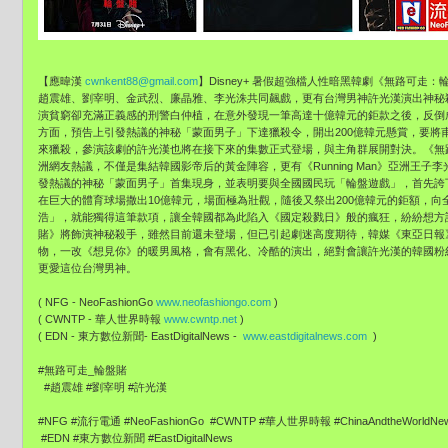
【應暐漢
cwnkent88@gmail.com
】Disney+ 暑假超強檔人性暗黑韓劇《無路可走：
趙震雄、劉宰明、
金武烈、廉晶雅、李光洙共同飆戲，
更有台灣男神許光漢演出神秘殺手
演貧窮卻充滿正義感的刑警白仲植，
在意外發現一筆高達十億韓元的鉅款之後，反倒
方面，預告上引發熱議的神秘「
蒙面男子」下達獵殺令，開出200億韓元懸賞，
要將
來獵殺，
參演該劇的許光漢也將在接下來的集數正式登場，
與主角群展開對決。《無
洲網友熱議，不僅是集結韓國影帝后的黃金陣容，更有《
Running Man》亞洲
發熱議的神秘「蒙面男子」首集現身，
並表明要與全國國民玩「輪盤遊戲」，
首先誇
在巨大的體育球場撒出10億韓元，場面極為壯觀，
隨後又祭出200億韓元的鉅額，
向
浩」，
就能獨得這筆款項，讓全韓國都為此陷入《國定殺戮日》般的瘋狂，
紛紛想方
賭》
將飾演神秘殺手，雖然目前還未登場，但已引起劇迷高度期待，
韓媒《東亞日報
物，一改《想見你》
的暖男風格，會有黑化、冷酷的演出，絕對會讓許光漢的韓國粉
更愛這位台灣男神。
( NFG - NeoFashionGo
www.neofashiongo.com
)
( CWNTP - 華人世界時報
www.cwntp.net
)
( EDN - 東方數位新聞- EastDigitalNews -
www.eastdigitalnews.com
)
#無路可走_輪盤賭
#趙震雄 #劉宰明 #許光漢
#NFG #流行電通 #NeoFashionGo #CWNTP #華人世界時報 #ChinaAndtheWorldN
#EDN #東方數位新聞 #EastDigitalNews