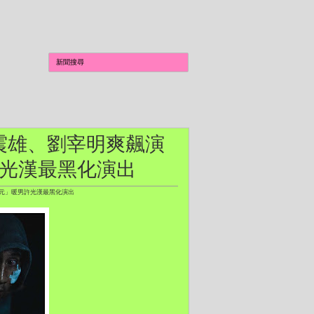
趙震雄、劉宰明爽飆演
許光漢最黑化演出
韓元」暖男許光漢最黑化演出