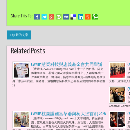
Share This To :
« 較新的文章
Related Posts
CWNTP 慧榮科技與忠義基金會共同舉辦
【應瑋漢 cwnkent88@gmail.com】十一月的台北，陽光
【
「家孩有我在」園遊會 浩角翔起呼籲發
溫柔而明亮。花博公園花海廣場的草地上，人群聚集成一
T
起失依兒守護行動 展現愛的續航力
片溫暖的顏色。舞台前，熟悉的笑聲響起--浩角翔起再度現
身「家孩有我在」園遊會，這場由慧榮科技與忠義基金會共同舉辦的公益
支持，資深藝人
活...
C
【
C
火
Creative Cont
CWNTP 桃園護國宮草爺與柯大堡首創 2026
【應瑋漢 cwnkent88@gmail.com】大年初四、初五的桃
【
第一屆「神行盃國際四驅車大賽」讓宮
園，空氣裡混著香火與煙火的氣味。廟埕前，人潮如潮水
廟文化與四驅車競技並肩而行 郭鬼鬼、
b
般湧動。由草爺與柯大堡發起的第一屆「神行盃國際四驅