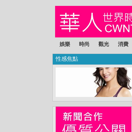
娛樂
時尚
觀光
消費
性感焦點