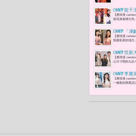
慈等都親臨
CWNTP
【應瑋漢 cwn
楊哲與陳淑
裝現身春聯大街
CWNTP
【應瑋漢 cwn
革命，
類最私密的地方
CWNTP 
【應瑋漢 cwn
1. 采子
心方寸間的九比
待有刮鬍刀
CWNTP
【應瑋漢 cwn
數，而是透
一種新的商業語