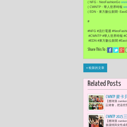
( NFG - NeoFashionGo
www
( CWNTP - 華人世界時報
ww
( EDN - 東方數位新聞- EastDi
#
#NFG #流行電通 #NeoFashi
#CWNTP #華人世界時報 #Chi
#EDN #東方數位新聞 #EastDi
Share This To :
« 較新的文章
Related Posts
CWNTP
【應瑋漢 cwn
「三代同堂
記者會，把這些荒
CWNTP 
【應瑋漢 cwn
培》三部重
族溫情與女性成