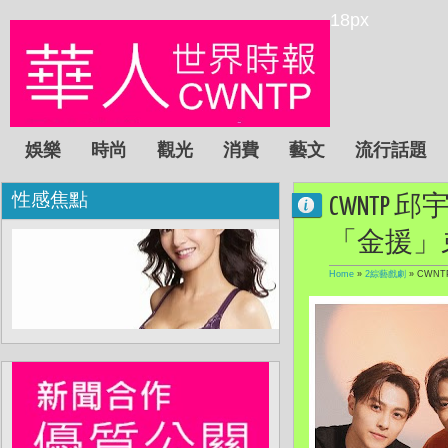
18px
娛樂
時尚
觀光
消費
藝文
流行話題
性感焦點
CWNTP 
「金援」
Home
»
2綜藝戲劇
»
CWN