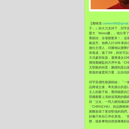
【應暐漢
cwnkent88@gmail
子」）的大力支持下，
邱宇辰
愛犬「Momo醬」。
他分享
看鏡頭，全場都驚呆！」
这
氣急升。
他將入行18年來
擔任主理人，邱勝翊以實際
有落成；過了3年，
終於可以
方式參與投資，
還將過去10年
禮視覺總監的方序中為「CHRI
又堅毅的特質；
圖標則是以
推進的速度與力量，以自信
邱宇辰感性致謝粉絲：「一
品牌成立後，率先推出的是L
主人的親子裝，
覺得能跟自
背繩都要上演妳追我跑的戲
回「父女」一同入鏡拍攝品
「
CHRISCHIU」的品牌
困難造就了更加堅強的我們
好像只有自己停在原地，「
態，
很多事情自然就漸漸好