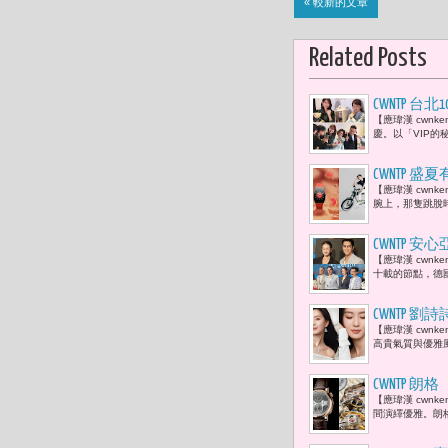
« 較新的文章
Related Posts
CWNTP 台北
【應瑋漢 cwnk
精品新品到
慶。以「VIP的
CWNTP 盛
【應瑋漢 cwn
腕上，那隻跳脫
CWNTP 安心
【應瑋漢 cwn
設計
十載的節點，德國
CWNTP 劉
【應瑋漢 cwnk
高貴氣質與優雅風
CWNTP 朗
【應瑋漢 cwn
間演繹優雅。朗格（A