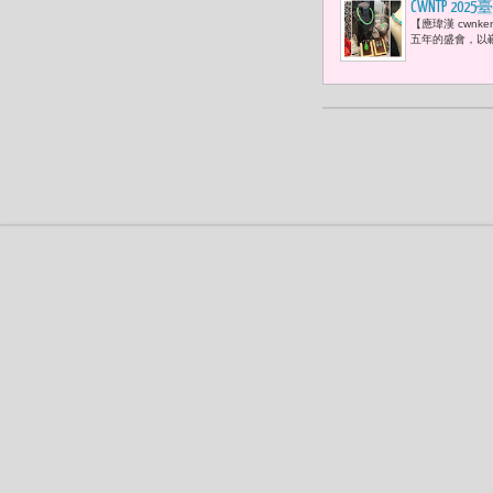
CWNTP 
【應瑋漢 cwn
全球視野」
五年的盛會，以嶄