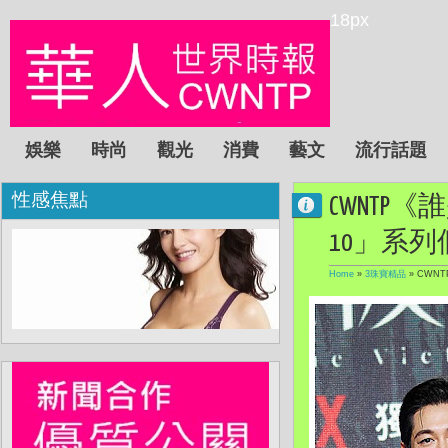
18px
娛樂
時尚
觀光
消費
藝文
流行話題
性感焦點
CWNTP《
10」系
Home
»
3珠寶精品
»
CWNT