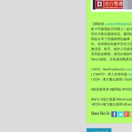
【應暐漢
cwnkent88@gmail
級卡司藤岡靛共同捲入一起
官的方毅任鑑識有誤。藤岡
岡靛分享了拍攝期間的趣事
常。
張再興則在劇中夾在王
兼演員、歌手、創作人等多
系列鉑金鑽戒，展現出極富
Winch戒指，完美展現剛
( NFG - NeoFashionGo
www
( CWNTP - 華人世界時報
ww
( EDN - 東方數位新聞- EastDi
#誰是被害者 #藤岡靛 #FRE
#NFG #流行電通 #NeoFash
#EDN #東方數位新聞 #EastDi
Share This To :