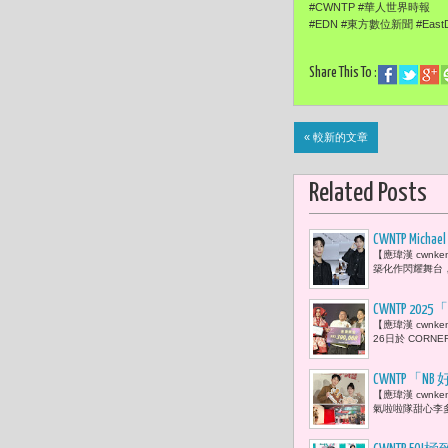
#CWNTP #華人世界時報 #Ch
#EDN #東方數位新聞 #EastDi
Share This To :
« 較新的文章
Related Posts
CWNTP M
【應瑋漢 cwnk
築化作閃耀舞台
CWNTP 
【應瑋漢 cwnk
之作〈擬花
26日於 CORNE
CWNTP「
【應瑋漢 cwnk
氣啦啦隊甜心李多