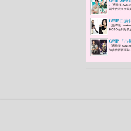
CWNTP 
.【應瑋漢 cw
身
新生代混血女星
CWNTP 白鹿
【應瑋漢 cwnk
HOBO系列形象
CWNTP
【應瑋漢 cwn
隨步伐輕輕擺動