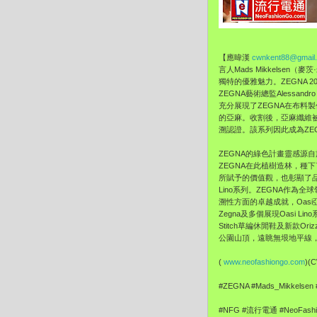
【應暐漢
cwnkent88@gmail
言人Mads Mikkelsen
獨特的優雅魅力。ZEGNA 20
ZEGNA藝術總監Alessa
充分展現了ZEGNA在布料
的亞麻。收割後，亞麻纖維被運往
溯認證。該系列因此成為ZE
ZEGNA的綠色計畫靈感源自
ZEGNA在此植樹造林，種
所賦予的價值觀，也彰顯了品牌的
Lino系列。ZEGNA作為
溯性方面的卓越成就，Oasi亞
Zegna及多個展現Oasi Li
Stitch草編休閒鞋及新款Ori
公園山頂，遠眺無垠地平線
(
www.neofashiongo.com
)
#ZEGNA #Mads_Mikkels
#NFG #流行電通 #NeoFashi