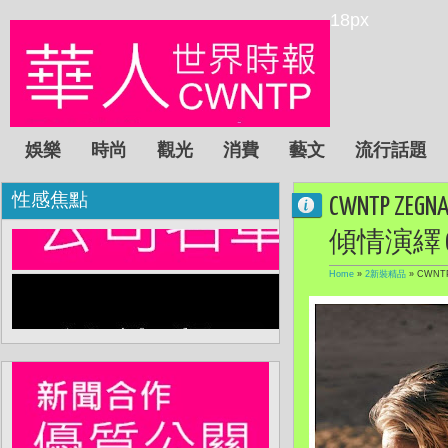
18px
娛樂
時尚
觀光
消費
藝文
流行話題
性感焦點
CWNTP Z
傾情演繹 Oa
Home
»
2新裝精品
»
CWNT