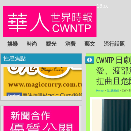
18px
娛樂
時尚
觀光
消費
藝文
流行話題
性感焦點
CWNT
愛、渡部
扭曲且危
Home
»
2綜藝戲劇
»
CWN