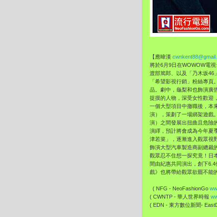
【應暐漢
cwnkent88@gmail
將於6月9日在WOWOW電
渡部篤郎、以及「
乃木坂4
「希望影視行銷」粉絲專頁
品。劇中，
龜梨和也飾演廣
捉摸的人物，深受女性歡迎
一個大型項目中撤職後，
本
演），
策劃了一場綁架遊戲
演）之間發展出扭曲且危險
演繹，
預計將會成為今年夏
津若菜」，逐漸進入觀眾視
飾演大型汽車製造商副總裁
觀眾忍不住想一探究竟！
日
間由紀惠共同演出，創下6.
戲》
也將帶給觀眾欲罷不能
( NFG - NeoFashionGo
ww
( CWNTP - 華人世界時報
ww
( EDN - 東方數位新聞- EastDi