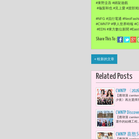
#東野圭吾 #綁架遊戲
#龜梨和也 #見上愛 #渡部篤
#NFG #流行電通 #NeoFash
#CWNTP #華人世界時報 #Chi
#EDN #東方數位新聞 #EastDi
Share This To :
« 較新的文章
Related Posts
CWNTP 〈
【應瑋漢 cwnk
藝人 47位
夕夜》再次選擇
CWNTP 
【應瑋漢 cwn
地下是安全
運作的結構工程。
CWNTP
【應瑋漢 cwn