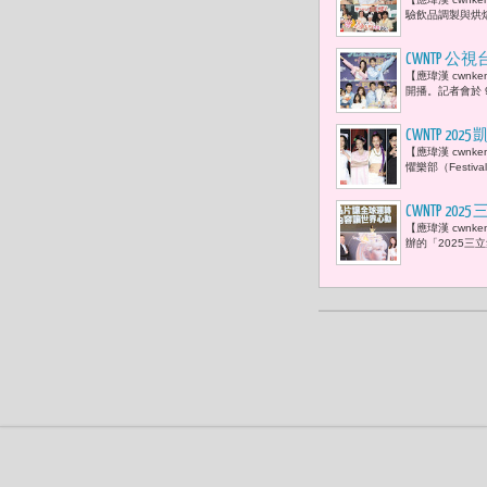
級 慘敗大
驗飲品調製與烘
CWNTP 
【應瑋漢 cwnk
登場「搭檔
開播。記者會於 
的挑戰。
CWNTP 2
【應瑋漢 cwnk
婆」、雷嘉汭
懼樂部（Festival
員）等藝人齊
CWNTP
【應瑋漢 cwn
內容創新到治
辦的「2025三