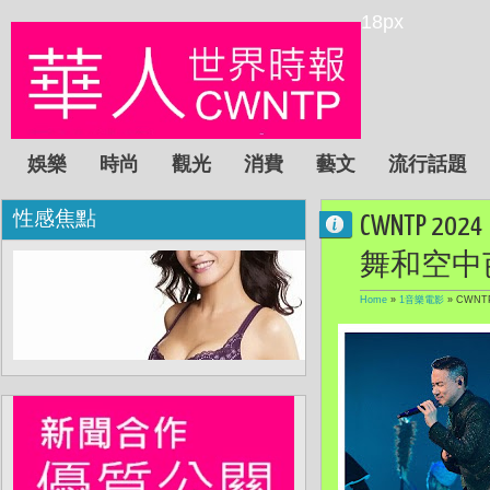
18px
娛樂
時尚
觀光
消費
藝文
流行話題
性感焦點
CWNTP
舞和空中
Home
»
1音樂電影
»
CWN