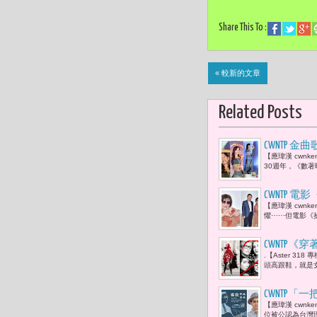
Share This To :
« 較新的文章
Related Posts
CWNTP
【應瑋漢 cwn
台，都算數
30週年，《數著
CWNTP
【應瑋漢 cwn
命裡失去的
懼⋯⋯但電影《
CWNTP《
.【Aster 3
娜·溫圖（A
頭高跟鞋，就是女
CWNTP
【應瑋漢 cwn
己的歌 」
位被公認為台灣現