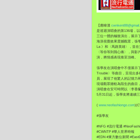
【應暐漢
cwnkent88@gmail
是巡迴演唱會的第136場
三位一體的極致演出，展示了
海浪視覺效果震撼觀眾，張學
La 》和〈馬路英雄〉，
〈等你等到我心痛〉，與影
演，將情感表現推至頂峰。
張學友在演唱會中不僅展示了
Trouble〉等曲目，呈
員，展現了他驚人的記憶力
現場觀眾雖較為陌生的曲目
演唱會在安可時間以〈李香
5月31日起，張學友將連續
(
www.neofashiongo.com
)
#張學友
#NFG #流行電通 #NeoFashi
#CWNTP #華人世界時報 #Ch
#EDN #東方數位新聞 #EastDi