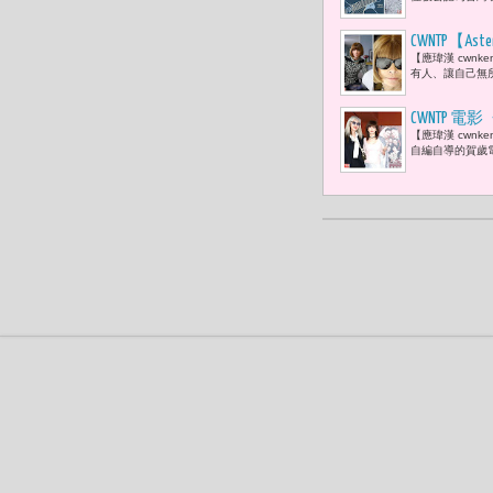
CWNTP【
【應瑋漢 cwn
上。」而安娜·溫圖
有人、讓自己無
2026年4月
CWNTP 
【應瑋漢 cwn
自編自導的賀歲電