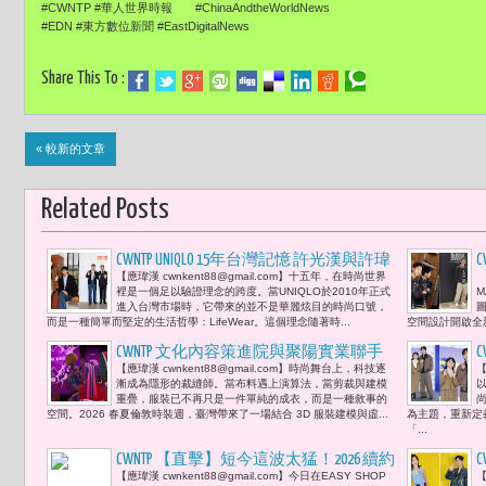
#CWNTP #華人世界時報 #ChinaAndtheWorldNews
#EDN #東方數位新聞 #EastDigitalNews
Share This To :
« 較新的文章
Related Posts
CWNTP UNIQLO 15年台灣記憶 許光漢與許瑋
C
【應瑋漢 cwnkent88@gmail.com】十五年，在時尚世界
【
甯「把品味融入日常，跟隨自己的節
裡是一個足以驗證理念的跨度。當UNIQLO於2010年正式
M
奏，輕鬆簡單也很愜意。」這次成人與
進入台灣市場時，它帶來的並不是華麗炫目的時尚口號，
而是一種簡單而堅定的生活哲學：LifeWear。這個理念隨著時...
空間設計開啟全新
童裝「寶可夢特別慶典UTme!系列」各兩
款10月3日正式開賣
CWNTP 文化內容策進院與聚陽實業聯手
【應瑋漢 cwnkent88@gmail.com】時尚舞台上，科技逐
【
設計師 JENN LEE 臺灣時尚科技在倫敦開啟
漸成為隱形的裁縫師。當布料遇上演算法，當剪裁與建模
沉浸式舞台發表 王時思 :「透過時尚科
重疊，服裝已不再只是一件單純的成衣，而是一種敘事的
空間。2026 春夏倫敦時裝週，臺灣帶來了一場結合 3D 服裝建模與虛...
為主題，重新定
技3D技術，立體剪裁與布料細節得以真
「...
實還原，訂製與銷售模式因此被重新定
​CWNTP 【直擊】短今這波太猛！2026 續約
C
義。」
【應瑋漢 cwnkent88@gmail.com】今日在EASY SHOP
【
EASY SHOP 尺度「火辣升級」，現場教學