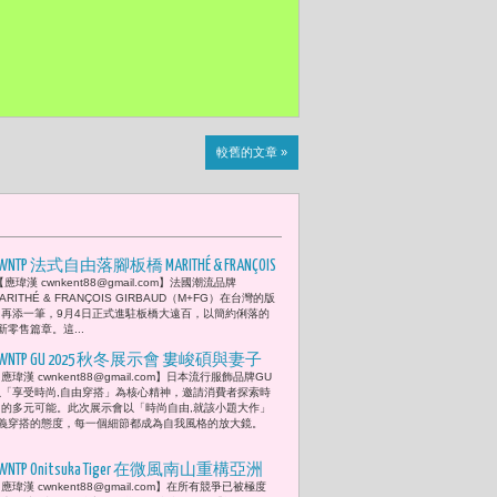
較舊的文章 »
WNTP 法式自由落腳板橋 MARITHÉ & FRANÇOIS
應瑋漢 cwnkent88@gmail.com】法國潮流品牌
GIRBAUD（M+FG）新店揭幕 彭千祐率性演
ARITHÉ & FRANÇOIS GIRBAUD（M+FG）在台灣的版
繹早秋時尚
圖再添一筆，9月4日正式進駐板橋大遠百，以簡約俐落的
零售篇章。這...
CWNTP GU 2025 秋冬展示會 婁峻碩與妻子
應瑋漢 cwnkent88@gmail.com】日本流行服飾品牌GU
焦凡凡演繹都會學院自由風
以「享受時尚,自由穿搭」為核心精神，邀請消費者探索時
尚的多元可能。此次展示會以「時尚自由,就該小題大作」
義穿搭的態度，每一個細節都成為自我風格的放大鏡。
WNTP Onitsuka Tiger 在微風南山重構亞洲
應瑋漢 cwnkent88@gmail.com】在所有競爭已被極度
時尚座標 周興哲與邵雨薇見證色彩成為