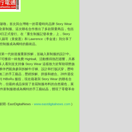
嚕」首次與台灣唯一的零廢時尚品牌 Story Wear
全新制服。這次聯名合作推出了多款限量商品，包括
月29日正式發行。在「重生制服記發表會」上，Story
人踢哥（黃俊憲）和 Lawrence（李金達）則分享了
這些制服成為獨特的藝術品。
則將第一代劍道服重新拆解，並融入新制服的設計中。
獲得一杯免費 Highball。活動獲得熱烈迴響，共募
多人看到並支持像 Story Wear 這樣致力於幫助弱勢族
夥伴們親身參與拆解牛仔褲、設計和打版試穿，歷時
獨一無二的手工藝品，歷經拆解、拼接和縫合。28件退役
oRu 服役，現在藉著與 Story Wear 的聯名合
力，但最終成品保留了首屆制服布料的自然褪色，展
得每一件新制服都成為獨特的手工藝結晶，體現了零廢革命
聞- EastDigitalNews -
www.eastdigitalnews.com
)