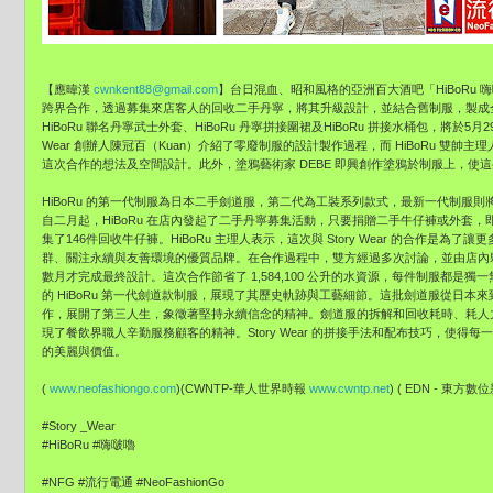
【應暐漢
cwnkent88@gmail.com
】台日混血、昭和風格的亞洲百大酒吧「HiBoRu 嗨啵
跨界合作，透過募集來店客人的回收二手丹寧，將其升級設計，並結合舊制服，製成
HiBoRu 聯名丹寧武士外套、HiBoRu 丹寧拼接圍裙及HiBoRu 拼接水桶包，將於5
Wear 創辦人陳冠百（Kuan）介紹了零廢制服的設計製作過程，而 HiBoRu 雙帥主理
這次合作的想法及空間設計。此外，塗鴉藝術家 DEBE 即興創作塗鴉於制服上，使
HiBoRu 的第一代制服為日本二手劍道服，第二代為工裝系列款式，最新一代制服
自二月起，HiBoRu 在店內發起了二手丹寧募集活動，只要捐贈二手牛仔褲或外套，即可
集了146件回收牛仔褲。HiBoRu 主理人表示，這次與 Story Wear 的合作是為了讓更
群、關注永續與友善環境的優質品牌。在合作過程中，雙方經過多次討論，並由店內
數月才完成最終設計。這次合作節省了 1,584,100 公升的水資源，每件制服都是
的 HiBoRu 第一代劍道款制服，展現了其歷史軌跡與工藝細節。這批劍道服從日本來到 HiB
作，展開了第三人生，象徵著堅持永續信念的精神。劍道服的拆解和回收耗時、耗人
現了餐飲界職人辛勤服務顧客的精神。Story Wear 的拼接手法和配布技巧，使
的美麗與價值。
(
www.neofashiongo.com
)(CWNTP-華人世界時報
www.cwntp.net
) ( EDN - 東方數位新
#Story _Wear
#HiBoRu #嗨啵嚕
#NFG #流行電通 #NeoFashionGo