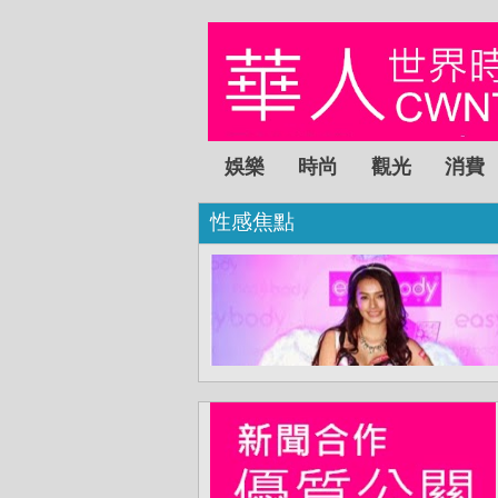
娛樂
時尚
觀光
消費
性感焦點