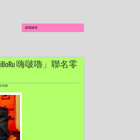
 「HiBoRu 嗨啵嚕」聯名零
重生制服