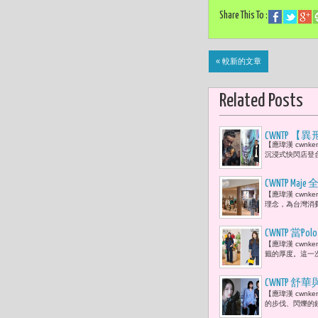
Share This To :
« 較新的文章
Related Posts
CWNTP
【應瑋漢 cwn
直是《異形
沉浸式快閃店登台
壓迫感。」
CWNTP M
【應瑋漢 cwnk
理念，為台灣消費
CWNTP 當P
【應瑋漢 cwn
籤的厚度。這一次，Po
CWNTP 
【應瑋漢 cwn
的步伐、閃爍的