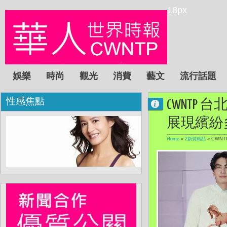
18px
娛樂
時尚
觀光
消費
藝文
流行話題
性感焦點
CWNTP
展現繽紛
Home
»
2新裝精品
»
CWN