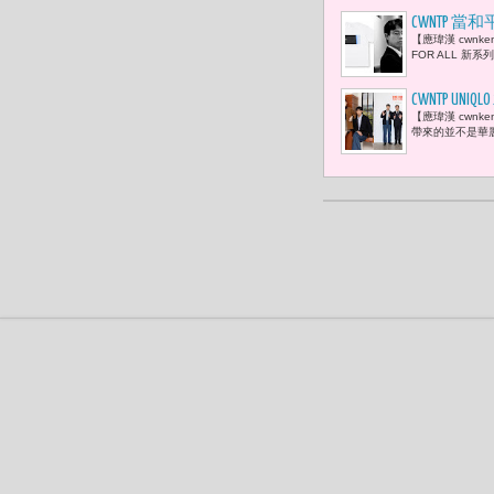
CWNTP 當
【應瑋漢 cwnk
組織 包括聯合
FOR ALL 新
Internationa
CWNTP 
【應瑋漢 cwnk
很愜意。」
帶來的並不是華麗