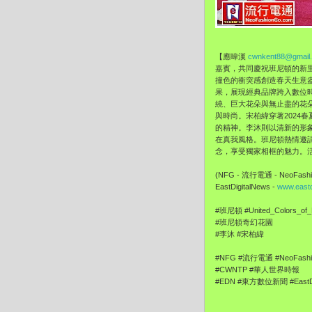
【應暐漢
cwnkent88@gmail
嘉賓，共同慶祝班尼頓的新
撞色的衝突感創造春天生意
果，展現經典品牌跨入數位
繞、巨大花朵與無止盡的花
與時尚。宋柏緯穿著2024
的精神。李沐則以清新的形象
在真我風格。班尼頓熱情邀
念，享受獨家相框的魅力。活
(NFG - 流行電通 - NeoFashi
EastDigitalNews -
www.eastd
#班尼頓 #United_Colors_of_
#班尼頓奇幻花園
#李沐 #宋柏緯
#NFG #流行電通 #NeoFashi
#CWNTP #華人世界時報 #Ch
#EDN #東方數位新聞 #EastDi