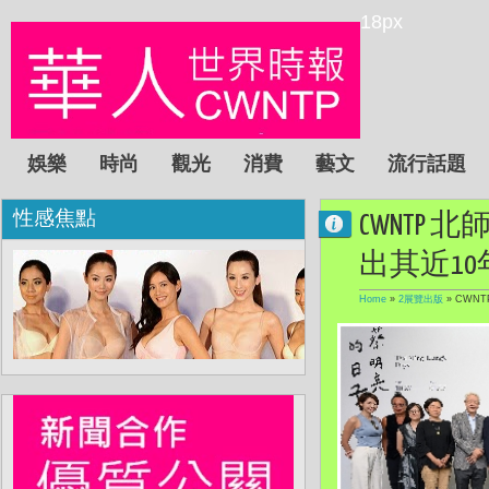
18px
娛樂
時尚
觀光
消費
藝文
流行話題
性感焦點
CWNTP
出其近1
Home
»
2展覽出版
»
CWN