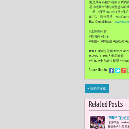
更是其身為創作者的自我揭
凝視時間空間的新型態感官
10月27日至2024年1月7
(NFG - 流行電通 - NeoFashi
EastDigitalNews -
www.eastd
#北師美術館
#蔡明亮 #日子
#陳慶和 #林曼麗 #蔡明亮 #
#NFG #流行電通 #NeoFashi
#CWNTP #華人世界時報 #Ch
#EDN #東方數位新聞 #EastDi
Share This To :
« 較新的文章
Related Posts
CWNTP 
【應瑋漢 cwn
影》沉浸式
看便不再只是觀看