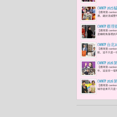
CWNTP 2
【應瑋漢 cwn
島神很大》
應。建於清咸豐年
CWNTP 蔡
【應瑋漢 cwn
己
是幽暗角落裡的耳
CWNTP 
【應瑋漢 cwn
術數位18
航。這不只是一場
CWNTP 
【應瑋漢 cwn
己與世界留
年。這並非一場
CWNTP 
【應瑋漢 cwn
們該如何定
城市從來不只是一