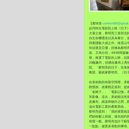
【應瑋漢
cwnkent88@gmail
起同時在電影院上映《日子
大展之後，蔡明亮三度與北
自生命機遇並以其為養分，
與實踐集大成之作。
移居山
街頭遇見亞儂，
彷彿為蔡明
逅、又再分別，4年時間凝
發，推遲了電影的上映，拉
20幅畫作，
彷彿在畫布上再
院、「蔡明亮的日子」在美
教授、藝術家蔡明亮、《
日
在美術館的有限空間裡，承
館慣例，捨棄既定規則、提
「老椅子」、
「電影記憶」
等影像。這次，美術館沒有
及畫布、
紙張和物件之間，
溢出電影工業的產製系統，
蔡明亮提到：「我的展覽就
們紛紛獻上祝福，
遠在紐約
珠寶一般。
蔡明亮也許下願
一點點，做更多喜歡的事情