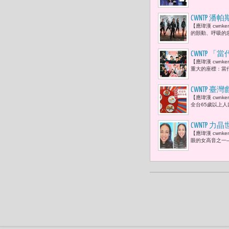
CWNTP 
【應瑋漢 cwn
的顫動、呼吸的
CWNTP
​【應瑋漢 cw
寫屬於這個
重大的座標：當
CWNTP
【應瑋漢 cwn
在衛武營展
全台65歲以上人
CWNTP 力
【應瑋漢 cwn
Wanna Dan
眼的女高音之一——