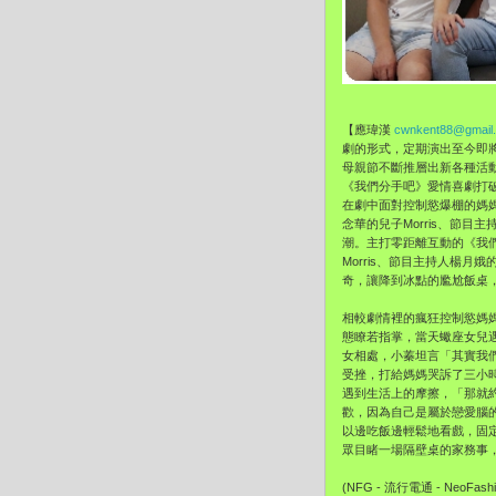
【應瑋漢
cwnkent88@gmail
劇的形式，
定期演出至今即
母親節不斷推層出新各種活
《我們分手吧》
愛情喜劇打
在劇中面對控制慾爆棚的媽
念華的兒子Morris、
節目主持
潮。主打零距離互動的《我
Morris、
節目主持人楊月娥的
奇，讓降到冰點的尷尬飯桌
相較劇情裡的瘋狂控制慾媽
態瞭若指掌，
當天蠍座女兒
女相處，小蓁坦言「其實我
受挫，打給媽媽哭訴了三小
遇到生活上的摩擦，「
那就約
歡，因為自己是屬於戀愛腦
以邊吃飯邊輕鬆地看戲，固定
眾目睹一場隔壁桌的家務事
(NFG - 流行電通 - NeoFashi