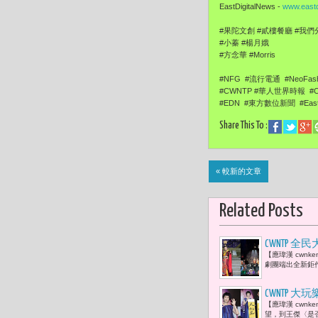
EastDigitalNews -
www.eastd
#果陀文創 #貳樓餐廳 #我
#小蓁 #楊月娥
#方念華 #Morris
#NFG #流行電通 #NeoFash
#CWNTP #華人世界時報 #Chi
#EDN #東方數位新聞 #EastDi
Share This To :
« 較新的文章
Related Posts
CWNTP
【應瑋漢 cwn
檔」
劇團端出全新鉅
CWNTP 
【應瑋漢 cwn
一種溫柔的
望，到王傑〈是