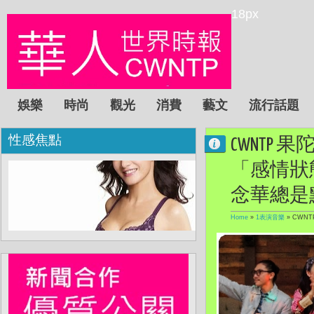
18px
娛樂
時尚
觀光
消費
藝文
流行話題
性感焦點
CWNTP
「感情狀態
念華總是
Home
»
1表演音樂
»
CWN