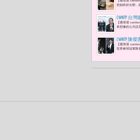
【應瑋漢 cwnk
把劍終於出鞘，插旗歐
CWNTP
【應瑋漢 cwn
濟的關鍵轉
來想像的公共語
CWNTP 
【應瑋漢 cwnk
裸身拍廣告
世界棒球冠軍隊長