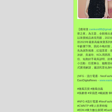
【應瑋漢
cwnkent88@gmail
密之夜」為主題，全館推出
以珠寶精品表現亮眼，
20
排2023年最新高級珠寶系
年齡層下降。因此今晚封館，
先為派對揭幕，紅毯眾星：
沐妍、吳速玲、KOL周西西、E
任、
短跑好手葛吳諺明、跆
小活動：巨星舞台、鱷鄰居&
式實境解謎，邀請民眾化身
(NFG - 流行電通 - NeoFashi
EastDigitalNews -
www.eastd
#微風百貨 #微風信義
#孫麥傑 #宋蘋恩 #戴妮雅 $
#NFG #流行電通 #NeoFashi
#CWNTP #華人世界時報 #Ch
#EDN #東方數位新聞 #EastDi