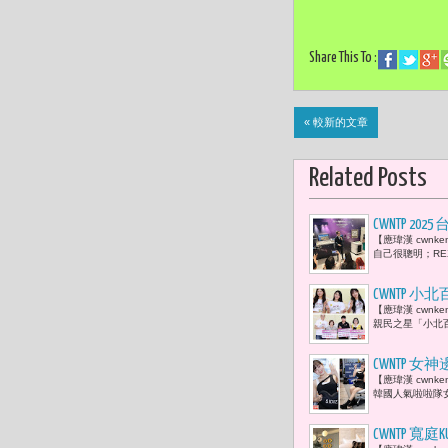
Share This To :
« 較新的文章
Related Posts
CWNTP 
【應瑋漢 cwn
建築系統 
自己很聰明；REX
統整合問題
CWNTP
【應瑋漢 cwn
千萬豪禮 
親民之星「小北
CWNTP
【應瑋漢 cwn
這張椅子太
韓國人氣啦啦隊女
CWNTP 寬