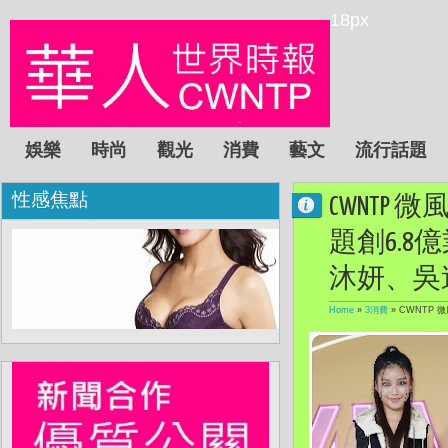
18px
娛樂
時尚
觀光
消費
藝文
流行話題
性感焦點
CWNTP 
題創6.
沐妍、吳
Home
»
3消費
»
CWNTP 