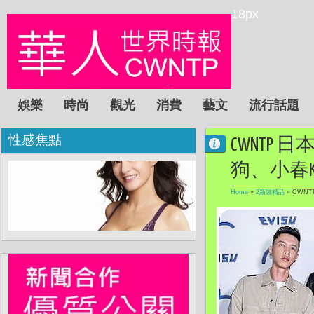
18px
娛樂
時尚
觀光
消費
藝文
流行話題
性感焦點
CWNTP 
狗、小春Ke
Home
»
2新裝精品
»
CWNT