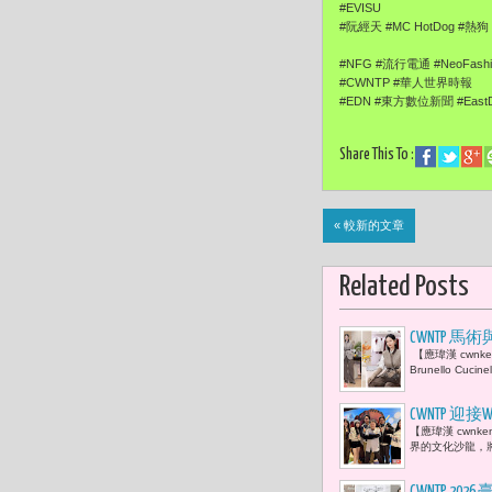
#EVISU
#阮經天 #MC HotDog #熱狗 #
#NFG #流行電通 #NeoFashi
#CWNTP #華人世界時報 #Ch
#EDN #東方數位新聞 #EastDi
Share This To :
« 較新的文章
Related Posts
CWNTP 馬術
【應瑋漢 cwnk
Brunello C
CWNTP
【應瑋漢 cwnk
YouTub
界的文化沙龍，