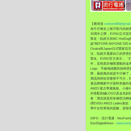
【應瑋漢
cwnkent88@gmail
為牛仔褲史上無可取代的經
30周年之際，
EVISU正式
摯友－阮經天與MC HotDog
啟"BEFORE ANYONE DID
Osaka和Japan日式雙家
法，
阮經天透露自己的穿搭
摯友。EVISU官方表示：
「E
年，
並熱衷於極限運動的金
Logo、手繪海鷗圖與福神塗
牌，
最經典的就是牛仔褲了
潮流與嘻哈音樂密不可分，
著品牌獨家牛仔面料和服外
AW23 復古華麗風格。小春K
外搭配刺繡LOGO及金色鈕
春「
潮流就是把各種想法轉
繹EVISU AW23 Lad
學中女性華美的面貌，甜辣
(NFG - 流行電通 - NeoFashi
EastDigitalNews -
www.eastd