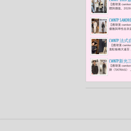
CWNTP 2
【應瑋漢 cwn
新聞主播群
體與價值。202
記。」
CWNTP 
【應瑋漢 cwnk
風格
優雅與率性在衣
CWNTP 法式
【應瑋漢 cwnke
進駐板橋大遠百，
CWNTP新
【應瑋漢 cwn
情現身 留
牌《TATRAS》，於