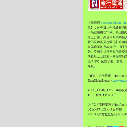
【應瑋漢
cwnkent88@gmail
你】，於今日上午抵達桃園
一晚就在機場守候。為回應
呼五分鐘，讓現場粉絲嗨翻天。
看不見聽不見也愛你】這個唯美
畫為職業的泉本真治（山下
分。沒想到得來不易的快樂
的祖母……眼前一片黑暗的
優子 飾）拯救了他。於是
專頁。
(NFG - 流行電通 - NeoFashi
EastDigitalNews -
www.eastd
#SEE_HEAR_LOVE #
#山下智久 #新木優子
#NFG #流行電通 #NeoFashi
#CWNTP #華人世界時報 #Ch
#EDN #東方數位新聞 #EastDi