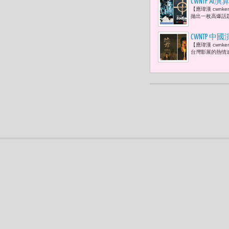
CWNTP
【應瑋漢 cwn
能的新敘事
拋出一枚高爆話題
CWNTP 
【應瑋漢 cwn
戈 -- 步
台灣影展的熱情