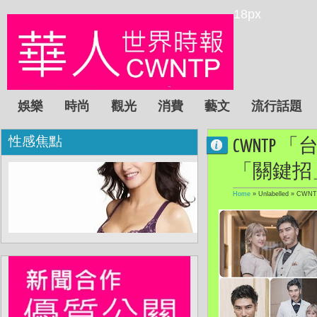
18px
娛樂
時尚
觀光
消費
藝文
流行話題
性感焦點
CWNTP
「關鍵招
Home
» Unlabelled »
CWN