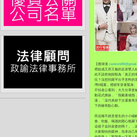
【應瑋漢
cwnkent88@gmail
裡組成又邪又魅的反派雙人組
此不該把他歸類為「真正的
往？沒想到羅平出乎意料的
灣X檔案」裡經常穿著緊身
不怕老公看到，大方分享曾
動花式撩妹，「我戴著戒指
漫，「這代表妳下次還會再
下的確有點心動。
而這種不經意發生的小小碰
會、吃飯、喝酒的開心氛圍
這樣子追到老婆的嗎？」，
大家期待的眼神，坦承自己和
的套路！「幫我拿一下菜！