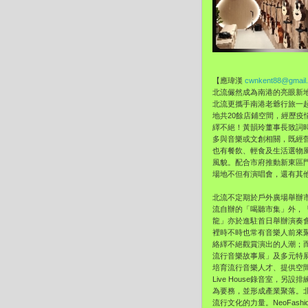
【應瑋漢
cwnkent88@gmail
北流儼然成為南港的亮眼新
北流更攜手南港老爺行旅一
地共20餘店鋪空間，經歷
繹不絕！黃韻玲董事長致詞
多與音樂或文創相關，既經
也有餐飲、輕食及生活選物
風貌。配合市府推動新東區
場地不但有演唱會，還有其
北流不定期於戶外廣場舉辦
流自辦的「喝聽市集」外，「Pi
龍」亦於進駐首日舉辦演奏
裡時不時也常有音樂人前來聚
絡繹不絕觀賞演出的人潮；而
流行音樂故事展」及多元特
培育流行音樂人才、提供空
Live House錄音室
為要務，並形成產業聚落。
流行文化的力量。NeoFas