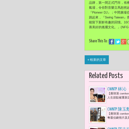
品牌，第一間正式門市，有
氣場，令你對音樂立馬恕然起敬，歡
『Pioneer DJ』；中間
跳起來，『Swing Ta
能留下新鮮有趣的回憶。10/
善美好的搖擺文化。」(NFG - 流
Share This To :
« 較新的文章
Related Posts
CWNTP
【應瑋漢 cwn
人生節點被重新定
CWNTP 
【應瑋漢 cwn
驊、劉冠廷
奪最佳劇情片及
家族、記憶