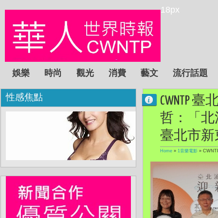
18px
娛樂
時尚
觀光
消費
藝文
流行話題
性感焦點
CWNTP
哲：「北
臺北市新
Home
»
1音樂電影
»
CWN