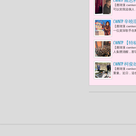
CWNTP
【應瑋漢 cwnk
迷蜂擁而至
可以笑我這個人
CWNTP
【應瑋漢 cwn
了。」
一位資深歌手在舞
CWNTP
【應瑋漢 cwn
成功後，反
人集體清醒，那
獎的精神價
CWNTP 
【應瑋漢 cwn
徒建銘 :
重量。近日，這