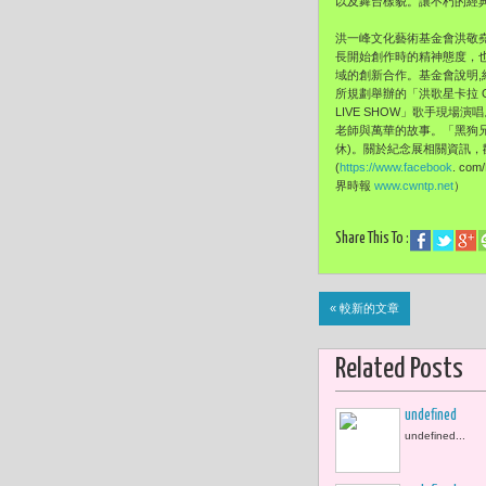
以及舞台樣貌。讓不朽的經
洪一峰文化藝術基金會洪敬
長開始創作時的精神態度，
域的創新合作。基金會說明
所規劃舉辦的「洪歌星卡拉 
LIVE SHOW」歌手現
老師與萬華的故事。「黑狗兄
休)。關於紀念展相關資訊，
(
https://www.facebook
. com
界時報
www.cwntp.net
）
Share This To :
« 較新的文章
Related Posts
undefined
undefined...