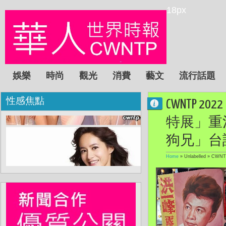
18px
娛樂
時尚
觀光
消費
藝文
流行話題
性感焦點
CWNTP
特展」重
狗兄」台
Home
» Unlabelled »
CWN