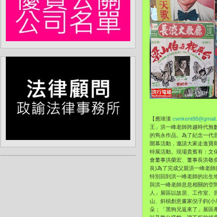
【應瑋漢
cwnkent88@gmail
王」洪一峰老師跨越時代無
的雋永作品。為了紀念一代
開幕活動，邀請大家走進寶島
特展活動。現場貴賓有：文
會董事洪榮宏、董事長洪敬
良)為了完成父親洪一峰老師
特別回到洪一峰老師的出生
與洪一峰老師息息相關的空
人」展區以故居、工作室、
山、斜槓創意畫家倪子鈞(
朵；「黑狗兄返來了」展區