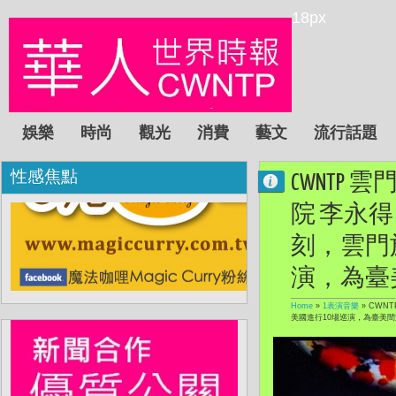
18px
娛樂
時尚
觀光
消費
藝文
流行話題
性感焦點
CWNT
院 李永
刻，雲門
演，為臺
Home
»
1表演音樂
»
CWN
美國進行10場巡演，為臺美