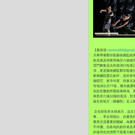
【應瑋漢
cwnkent88@gmail
月將帶著鄭宗龍藝術總監經典
柏克萊及柯斯塔梅莎六個城
雲門舞集這次的巡演行程原訂
演，更是藝術總監鄭宗龍接任
家兩廳院委託創作，並於當年
廟唱咒、夜市叫賣、恆春古
等地演出共77場，獲外媒
包括音樂創作暨統籌林強、
東西岸六城10場的巡演，對
誕生的地方（兩廳院）走上
文化部長李永得表示，這次雲
事」。李永得指出，在臺美
臺美交流重要的關鍵，為臺
乎停擺。但各地的創作者及
的途徑在此情勢下跟著大幅