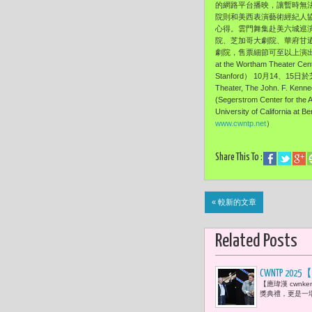
的網路平台播映，讓暫時無
院則和美西表演藝術經紀人協會(
心得。雲門舞集赴美六城巡
院、芝加哥大劇院、華府甘
劇院，售票細節可至以上演出場
at the Wortham Theater C
Stanford） 10月14、15日
Theater, The John. F. 
(Segerstrom Center for 
University of California 
www.cwntp.net
）
Share This To :
« 較新的文章
Related Posts
CWNTP 
【應瑋漢 cwn
黨劇團《父
獎典禮，更是一
媽媽》奪下