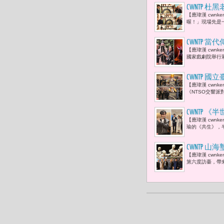
CWNTP
【應瑋漢 cwn
笑。-- T
喔！」現場先是一
CWNTP
【應瑋漢 cwn
羽、林益緣
國家戲劇院舉行
CWNTP
【應瑋漢 cwn
倫、曹雅雯
《NTSO交響派
天》、《情
CWNTP
【應瑋漢 cwnk
旅法長笛演
瑜的《共生》，半
家，他讓我
CWNTP
【應瑋漢 cwn
（SEMI
第六度訪臺，帶