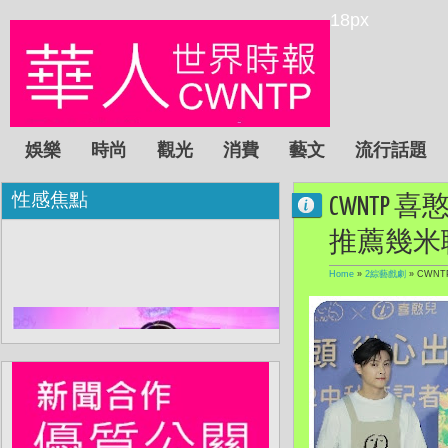
18px
娛樂
時尚
觀光
消費
藝文
流行話題
性感焦點
CWNT
推薦幾米
Home
»
2綜藝戲劇
»
CWN