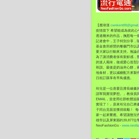
【應瑋漢
cwnkent88@gmail
疫情當下 希望能成為彼此心
透過幾米的作品，撫慰每一
記者會中，王子特別分享，
基金會所經營的餐廳門市以
要大家以行動來支持。無論
為了讓消費者保有新鮮感，
的迷人風味，做成愛心造型
和諧。最後是奶油夾心餅，
地食材，更以減糖配方來製作
日前訂購享有早鳥優惠。
玲兒是一位喜愛且擅長繪畫
請幫我實現夢想。」教保員
EMAIL，並使用社群軟體
實現了！」原來玲兒自己將
子同台見面並獲得鼓勵！ 
家一起來響應。希望讓憨兒
雄市以及屏東縣約39,87
NeoFashionGo -
www.neofa