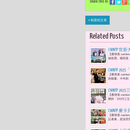
Share This To :
« 較新的文章
Related Posts
CWNTP 
【應瑋漢 cwn
手機的物量
線投票。橫與直
CWNTP 202
【應瑋漢 cwn
況空前 「
的能量。今年的「2025
CWNTP
【應瑋漢 cwn
內容創新到治
辦的「2025三
CWNTP
【應瑋漢 cwn
「三代同堂
記者會，把這些荒