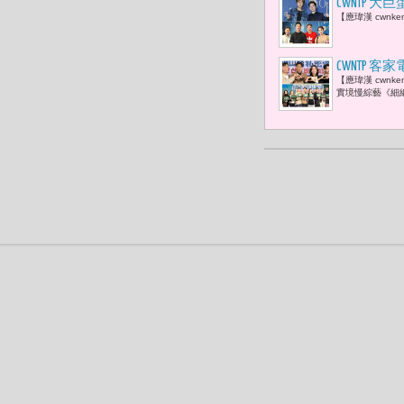
CWNTP
【應瑋漢 cwn
藝人現身力
CWNTP 
【應瑋漢 cwn
優賢，以及
實境慢綜藝《細
裏的路。」