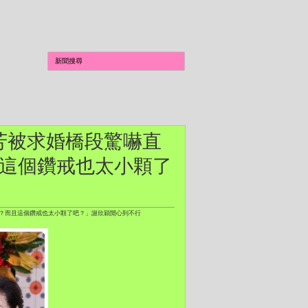
淑芳被求婚橋段驚嚇直
且這個鑽戒也太小顆了
嗎？而且這個鑽戒也太小顆了吧？」謝欣穎開心到不行