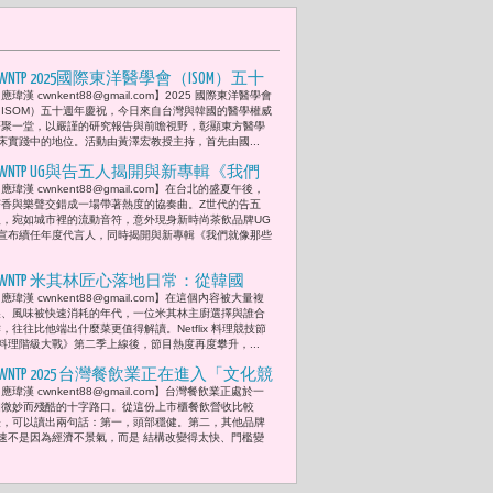
CWNTP 2025國際東洋醫學會（ISOM）五十
應瑋漢 cwnkent88@gmail.com】2025 國際東洋醫學會
週年 新加坡「仙家」與韓國K-MEX 2026 來
（ISOM）五十週年慶祝，今日來自台灣與韓國的醫學權威
台引薦合作 共繪健康產業未來藍圖
齊聚一堂，以嚴謹的研究報告與前瞻視野，彰顯東方醫學
床實踐中的地位。活動由黃澤宏教授主持，首先由國...
CWNTP UG與告五人揭開與新專輯《我們
應瑋漢 cwnkent88@gmail.com】在台北的盛夏午後，
就像那些要命的傻瓜》聯名推出的全新
茶香與樂聲交錯成一場帶著熱度的協奏曲。Z世代的告五
飲品「哈瓜奶茶」與「傻瓜奶茶」盛夏
人，宛如城市裡的流動音符，意外現身新時尚茶飲品牌UG
宣布續任年度代言人，同時揭開與新專輯《我們就像那些
音茶共振 點亮年輕靈魂的追夢光芒
CWNTP 米其林匠心落地日常：從韓國
應瑋漢 cwnkent88@gmail.com】在這個內容被大量複
《黑白大廚》金度潤到台灣阿舍乾麵
製、風味被快速消耗的年代，一位米其林主廚選擇與誰合
『DO KIM』全球展現
，往往比他端出什麼菜更值得解讀。Netflix 料理競技節
料理階級大戰》第二季上線後，節目熱度再度攀升，...
CWNTP 2025 台灣餐飲業正在進入「文化競
應瑋漢 cwnkent88@gmail.com】台灣餐飲業正處於一
爭」而不是「價格競爭」的年代 -- 從上
個微妙而殘酷的十字路口。從這份上市櫃餐飲營收比較
市櫃財報看百貨、餐飲、消費三方權力
表，可以讀出兩句話：第一，頭部穩健。第二，其他品牌
速不是因為經濟不景氣，而是 結構改變得太快、門檻變
的重組 及2025未來台灣品牌與百貨10大
因應策略