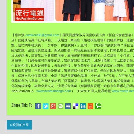
【應瑋漢
cwnkent88@gmail.com
】國民阿嬤陳淑芳與謝欣穎出席《新台式食戲酒宴
店》的經典名菜「紅蟳米糕」，現場尬一角演出《婚禮模擬現場》的經典片段，還被
艷，連忙問年輕演員：「少年欸！你幾歲啊？」直問：「你找個82歲的對嗎？而且
臨場加戲，讓現場笑聲連連。謝欣穎則是一席粉紅色仙女洋裝登場，同時也在台上被
沒太多想法，現實生活不會那麼浪漫，最浪漫的都在戲劇裡了。這次參與「小伴桌」
欣穎說：「如果長輩可以接受的話，蠻想辦封街流水席，因為很溫馨，可以四處走動。
生日的習慣，因為是母難日，母親過世後，現在每年生日會去媽媽墓的上個香。陳淑
有鹹蛋四寶湯，平常就喜歡吃辦桌，響應環保也會打包回家。但現在因為年紀大，偶
溫，保護自己也保護大家。全新「溫感共饗概念品牌 – 小伴桌」於7/1起，在百年
傳承82年的古早味，台南人氣名店「阿霞飯店」首度北上快閃與人氣影集式音樂劇《
化與傳統辦桌，碰撞全新火花，沈浸式音樂劇《婚禮模擬現場》給你今年最暖心的溫感陪伴
NeoFashionGo -
www.neofashiongo.com
) （CWNTP-華人世界時報
www.cwntp.net
Share This To :
« 較新的文章