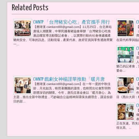
Related Posts
CWNTP 「台灣豬安心吃」產官攜手 用行
【應瑋漢 cwnkent88@gmail.com】11月25日，台北車站
【
動守護食安
廣場人潮匯聚，中華民國養豬協會舉辦「台灣豬安心吃推
廣品嚐宣導活動暨記者會」，以實際行動向社會傳遞國產
豬肉安全、可靠的訊息。活動現場，產業代表、政府官員與零售通路齊聚
在當代科學與臨
一...
【
樂己的記者會，
要命...
CWNTP 戲劇女神楊謹華推動「暖月唐
【應瑋漢 cwnkent88@gmail.com】在一年一度的中秋佳
【
心」中秋禮盒 綻放唐氏症基金會公益與
節，月光如洗，映照著團圓的溫情，也映照出社會對弱勢
永續之光
群體深切的關懷。今年，唐氏症基金會以「暖月唐心」為
作
主題，推出全新中秋禮盒，巧妙融合公益精神與環保永續理念，讓這份節
目《黑白大廚：
日的甜...
【
正在失速。而失
得太高、...