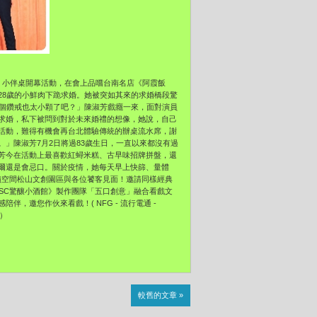
》小伴桌開幕活動，在會上品嚐台南名店《阿霞飯
28歲的小鮮肉下跪求婚。她被突如其來的求婚橋段驚
這個鑽戒也太小顆了吧？」陳淑芳戲癮一來，面對演員
求婚，私下被問到對於未來婚禮的想像，她說，自己
活動，難得有機會再台北體驗傳統的辦桌流水席，謝
」陳淑芳7月2日將過83歲生日，一直以來都沒有過
芳今在活動上最喜歡紅蟳米糕、古早味招牌拼盤，還
爾還是會忌口。關於疫情，她每天早上快篩、量體
古蹟空間松山文創園區與各位饕客見面！邀請同樣經典
SC驚釀小酒館》製作團隊「五口創意」融合看戲文
，邀您作伙來看戲！( NFG - 流行電通 -
）
較舊的文章 »