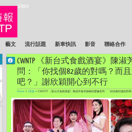
18px
藝文
流行話題
新車快訊
影音
聯絡合作
CWNTP 《新台式食戲酒宴》陳
問：「你找個82歲的對嗎？而
吧？」謝欣穎開心到不行
Home
»
1美食
»
CWNTP 《新台式食戲酒宴》陳淑芳被求婚橋段驚嚇直問：「你找個82歲的對