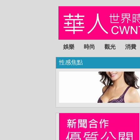
娛樂
時尚
觀光
消費
性感焦點