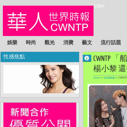
18px
娛樂
時尚
觀光
消費
藝文
流行話題
性感焦點
CWNT
楊小黎 
Home
»
2綜藝戲劇
»
CWN