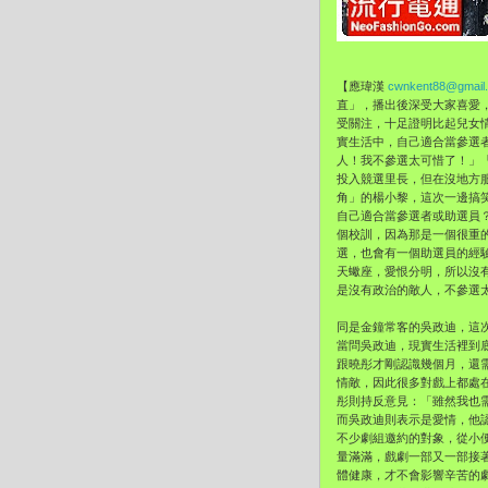
【應瑋漢
cwnkent88@gmail
直」，播出後深受大家喜愛
受關注，十足證明比起兒女情
實生活中，自己適合當參選
人！我不參選太可惜了！」
投入競選里長，但在沒地方
角」的楊小黎，這次一邊搞
自己適合當參選者或助選員
個校訓，因為那是一個很重
選，也會有一個助選員的經
天蠍座，愛恨分明，所以沒
是沒有政治的敵人，不參選
同是金鐘常客的吳政迪，這
當問吳政迪，現實生活裡到
跟曉彤才剛認識幾個月，還
情敵，因此很多對戲上都處
彤則持反意見：「雖然我也
而吳政迪則表示是愛情，他
不少劇組邀約的對象，從小
量滿滿，戲劇一部又一部接
體健康，才不會影響辛苦的劇組進度