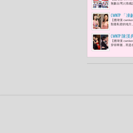
無數台灣人情感
CWNTP
【應瑋漢 cwn
革命，
類最私密的地方
CWNTP 陳漢
【應瑋漢 cwn
House Ta
穿得華麗，而是在