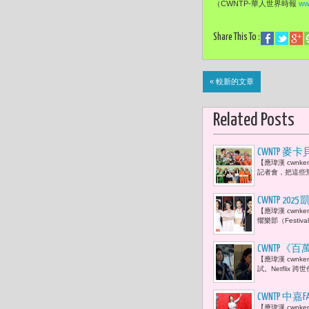
（CWNTP-華人世界時報
ww
Share This To :
« 較新的文章
Related Posts
CWNTP
【應瑋漢 cwn
「三代同堂
記者會，把這些荒
CWNTP 2
【應瑋漢 cwnk
婆」、雷嘉汭
懼樂部（Festival
員）等藝人齊
CWNTP
【應瑋漢 cwn
翰）揭開網
試。Netflix
CWNTP 
【應瑋漢 cwn