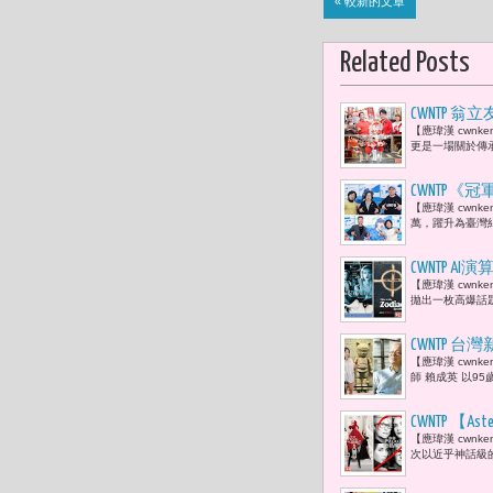
« 較新的文章
Related Posts
CWNTP
【應瑋漢 cwn
康，就是最
更是一場關於傳
CWNTP
【應瑋漢 cwnk
臺灣，會讓
萬，躍升為臺灣紀
CWNTP
【應瑋漢 cwn
能的新敘事
拋出一枚高爆話題
CWNTP 
【應瑋漢 cwn
兒媳于長君
師 賴成英 以9
CWNTP 【
【應瑋漢 cwnken
尚權力的分手 
次以近乎神話級的演
Prada 