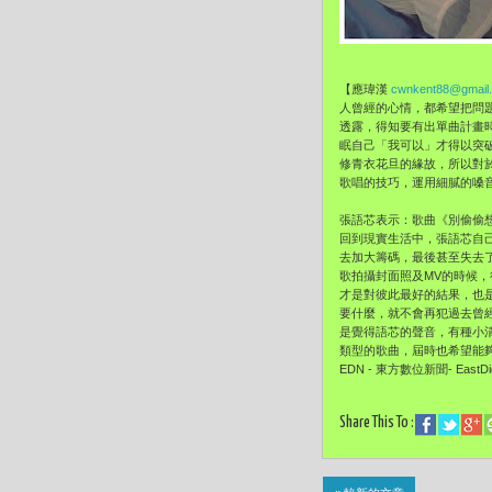
【應瑋漢
cwnkent88@gmail
人曾經的心情，都希望把問題留
透露，得知要有出單曲計畫
眠自己「我可以」才得以突
修青衣花旦的緣故，所以對
歌唱的技巧，運用細膩的嗓
張語芯表示：歌曲《別偷偷
回到現實生活中，張語芯自
去加大籌碼，最後甚至失去
歌拍攝封面照及MV的時候
才是對彼此最好的結果，也
要什麼，就不會再犯過去曾
是覺得語芯的聲音，有種小
類型的歌曲，屆時也希望能夠有更多
EDN - 東方數位新聞- EastDigi
Share This To :