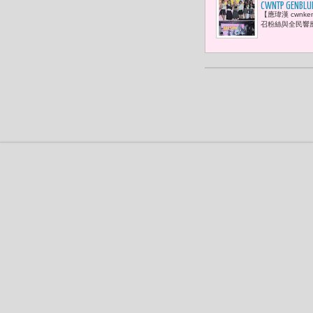
CWNTP 
【應瑋漢 cwnk
弱勢兒童點
召粉絲與全民響應