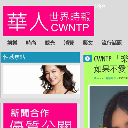
18px
娛樂
時尚
觀光
消費
藝文
流行話題
性感焦點
CWNTP
如果不愛
Home
»
1音樂電影
»
CWN