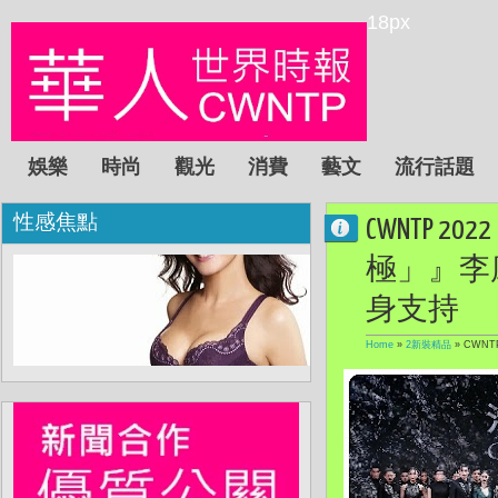
18px
娛樂
時尚
觀光
消費
藝文
流行話題
性感焦點
CWNTP 2
極」』李
身支持
Home
»
2新裝精品
»
CWNT