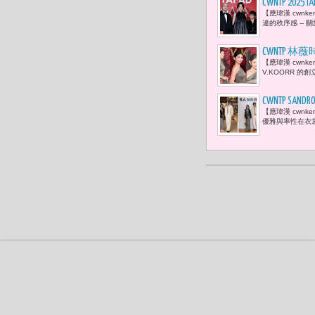
CWNTP 2
【應瑋漢 cwnk
界與跨界有
違的秩序感 --
量，朝國際
​CWNTP
【應瑋漢 cwn
連忙於《浪
V.KOORR 的創
CWNTP 
【應瑋漢 cwnk
風格
優雅與率性在衣