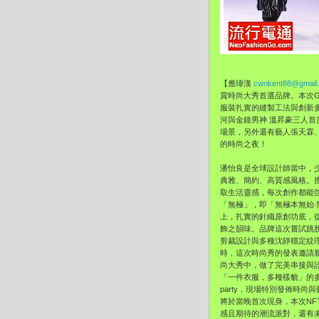
【應瑋漢
cwnkent88@gmail
賞時尚大秀首選品牌。本次GI
服裝扎實的縫製工法與創新
河與金鐘男神 溫昇豪三人
場景，另外還有藝人張天霖、
的時尚之夜！
潘怡良是全球設計師當中，
典雅、簡約、高質感風格。
取生活靈感，每次創作都能啓
「無極」，即「無極本無始
上，扎實的針織原創功底，
飾之韻味。品牌這次嘗試跳
剪裁設計與多種沈靜穩定紋
時，這次時尚秀的發表邀請
尚大秀中，做了完美串接與詮釋
「一件衣服，多種樣貌」的多
party，現場特別發佈時尚與
將於當晚首次現身，本次N
感且期待的潮流派對，還有未