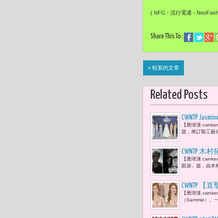
( NFG - 流行電通 - NeoFash
Share This To :
« 較新的文章
Related Posts
CWNTP J
【應瑋漢 cwnken
容、李翊君
題，將訂製工藝化
Lumière，Le G
CWNTP 
【應瑋漢 cwn
眼淚」篇，由木
​CWNTP
【應瑋漢 cwnk
看呆！
（Sammie）