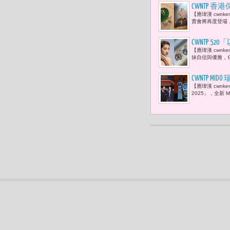
CWNTP 
【應瑋漢 cwn
本身所蘊含
賣會將再度登場
CWNTP 
【應瑋漢 cwn
抹自信與優雅，
CWNTP MID
【應瑋漢 cwnke
次亮相
2025」，全新 Mult