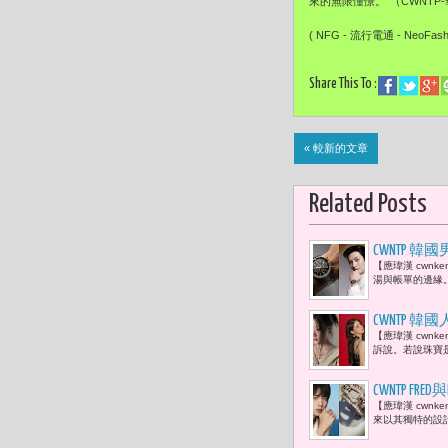
來的無限憧憬。"（CWNTP
( NFG - 流行電通 - NeoFash
Share This To :
« 較新的文章
Related Posts
CWNTP 
【應瑋漢 cwn
湯與帳單的邊緣。
CWNTP 韓
【應瑋漢 cwn
信，是所有
訴說。若說珠寶是
CWNTP FR
【應瑋漢 cwn
來以其獨特的設計