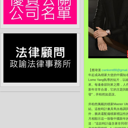
【應瑋漢
cwnkent88@gmail
年起成為積家大使的中國知
Lomo Yang執導的短
來。每逢春節到來之際，人
新年非常合適，它的主題與
發"，井柏然如是說。
井柏然佩戴的積家Master U
結。這枚時計兼具雋永格調
外，腕表還配備積家標誌性的
月相顯示這一致敬中國新年
道："這款時計蘊含著非同