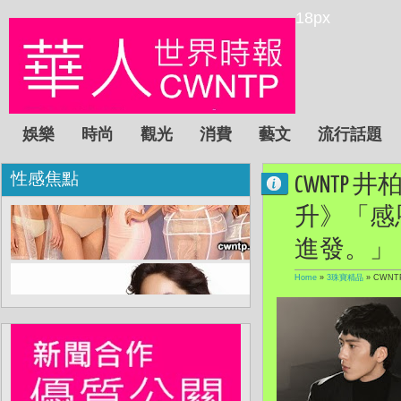
18px
娛樂
時尚
觀光
消費
藝文
流行話題
性感焦點
CWNTP
升》「感
進發。」
Home
»
3珠寶精品
»
CWN