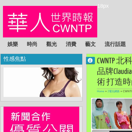
18px
娛樂
時尚
觀光
消費
藝文
流行話題
性感焦點
CWNTP
品牌Cla
術 打造
Home
»
2電玩網路
»
CWN