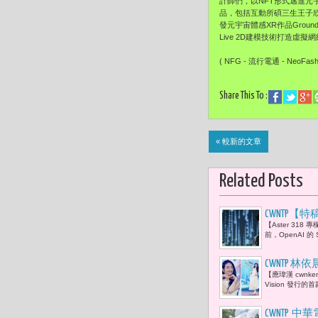
計師們，以NFT形式邁進
品，包括互動所碩三生王子欣
發元宇宙體感XR作品Gro
Live 2D建模技術打造虛擬網
( NFG - 流行電通 - NeoFash
Share This To :
« 較新的文章
Related Posts
CWNTP【特
【Aster 31
當技術失去
前，OpenAI
CWNTP
【應瑋漢 cwnk
米德加茲 ..
Vision 發行
CWNTP