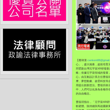
【應瑋漢
cwnkent88@gmail
心」，盛大揭幕，超前培育元
同擘劃台灣元宇宙XR研發
略；依據元宇宙領域的發展
心」由互動設計系主任曹筱玥
摩、夢想動畫、啟雲科技等
用提出創新想法。曹筱玥表示
中，人們可以化身為各種存
的自由概念。
曹筱玥指出，「元宇宙XR研
軟硬體。除持續與馬祖國家