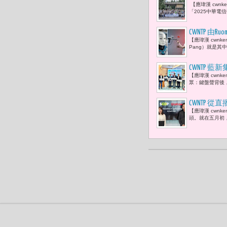
【應瑋漢 cwn
「2025中華電
CWNTP 由R
【應瑋漢 cwnk
才工程師 -
Pang）就是其
CWNTP
【應瑋漢 cwn
種詐騙 塞
眾：鍵盤聲背後
CWNTP 
【應瑋漢 cwn
頭。就在五月初，