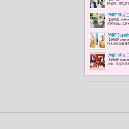
鬧展開，攤位的
CWNTP
【應瑋漢 cwn
麵」美食是
式開幕的台北新光
CWNTP S
【應瑋漢 cwnk
聯名策略擄獲味蕾
CWNTP 新
【應瑋漢 cwnk
起粉絲排隊
攻勢。這場快閃