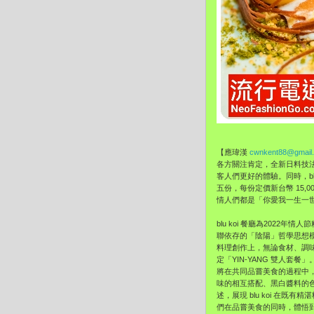
【應瑋漢
cwnkent88@gmail
各方關注肯定，全新日料技
客人們更好的體驗。同時，bl
五份，每份定價新台幣 15,
情人們都是「你愛我一生一世
blu koi 餐廳為2022
聯依存的「陰陽」哲學思想模式。b
料理創作上，無論食材、調
定「YIN-YANG 雙人
將在共同品嘗美食的過程中
味的相互搭配、黑白醬料的
述，展現 blu koi 在既
們在品嘗美食的同時，體悟