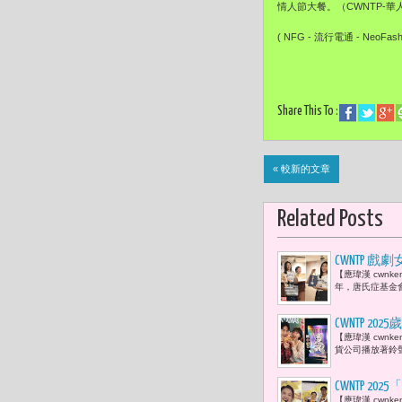
情人節大餐。（CWNTP-
( NFG - 流行電通 - NeoFash
Share This To :
« 較新的文章
Related Posts
CWNTP
【應瑋漢 cwn
年，唐氏症基金
CWNTP 
【應瑋漢 cwn
幽默 肯德
貨公司播放著鈴
CWNTP
【應瑋漢 cwn