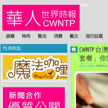
18px
娛樂
時尚
觀光
消費
藝文
流行話題
性感焦點
CWNTP 台
套餐」你
Home
»
1美食
»
CWNTP 