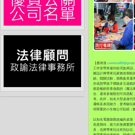
【應瑋漢
cwnkent88@gmail
工作室帶來逾50款亮點商
樂設計將帶來玩家翹首期盼
鎖」闖關活動，挑戰集章還有機
亦或想帶孩子體驗多元遊戲
都是暢銷長青遊戲的《魔法
合、還有多種類別可供搭配
考。此外，知名大型桌遊代
邏輯及表現能力，更考驗玩家
得限量的小生物公仔貼紙（數
以知名電腦遊戲改編的桌遊
高度期待，致力於推廣繁體
具，也將帶來玩法有別以往
都需要藉由過程中，陸續公