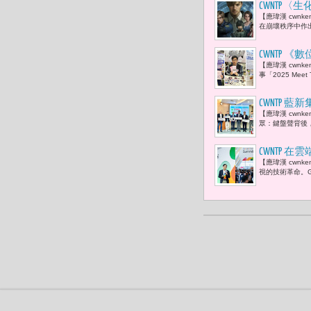
CWNTP〈
【應瑋漢 cwnk
是逃亡
在崩壞秩序中作出選擇
CWNTP 《
【應瑋漢 cwnk
代已然到來
事「2025 Me
與文化的未
CWNTP
【應瑋漢 cwn
種詐騙 塞
眾：鍵盤聲背後
CWNTP 在雲
【應瑋漢 cwn
們很高興能
視的技術革命。Goog