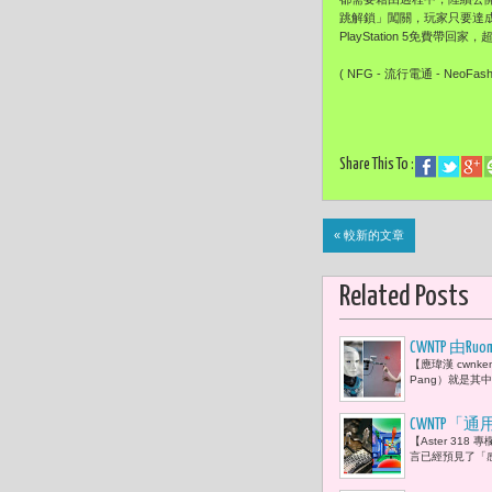
跳解鎖」闖關，玩家只要達
PlayStation 5免費
( NFG - 流行電通 - NeoFash
Share This To :
« 較新的文章
Related Posts
CWNTP 由R
【應瑋漢 cwnk
才工程師 -
Pang）就是其
CWNTP
【Aster 31
「存在」與「
言已經預見了「感
覺？這也是 