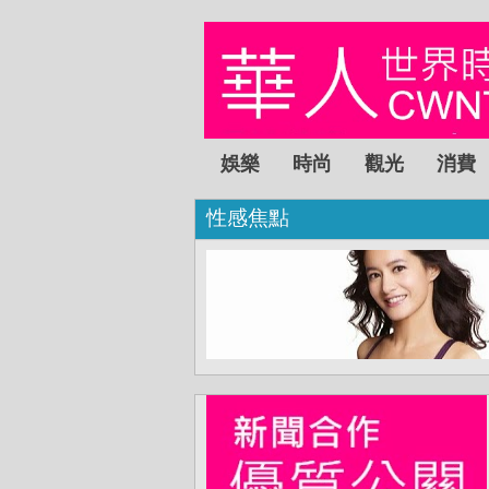
娛樂
時尚
觀光
消費
性感焦點