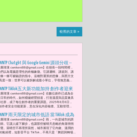
較舊的文章 »
WNTP Chatgbt 與 Google Gemini 源頭分歧 --
應瑋漢 cwnkent88@gmail.com】在很長一段時間裡，
當 AI 開始「識字」而不是「拼字」--
我們以為電腦是理性的終極象徵。它講邏輯、講規則、講
「從拼音文明到象形架構，AI 正在改寫
一條一條可被驗證的指令。這種對運算的想像，與西方文
高度一致：世界可以被拆解成最小單位，字母無意義...
世界的閱讀方式 。」
CWNTP TikTok五大新功能加持 創作者迎來
應瑋漢 cwnkent88@gmail.com】在數位創作已成為全
友善社群與精準內容管理時代
民日常的時代，如何穩健經營頻道，打造溫度與品質兼具
的社群，成了每位創作者的重要課題。2025年8月6日，
五項創作者安全功能更新，意在深化內容檢查、互動管理...
CWNTP 雨天限定的城市低語 當 TikTok 成為
應瑋漢 cwnkent88@gmail.com】雨，一向是城市的調
你文化散步的嚮導 一起美術館走讀、磚
音師。它讓人緩下腳步，也讓那些被晴天忽略的角落悄悄
廠探險、老屋尋寶、書店漫步
發聲。當晴空不再理所當然，城市展現了它內斂、溫潤的
氣候裡，短影音平台 TikTok，不再只是「舞蹈與轉場...