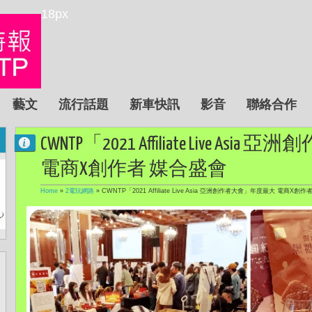
18px
藝文
流行話題
新車快訊
影音
聯絡合作
CWNTP「2021 Affiliate Live 
電商X創作者 媒合盛會
Home
»
2電玩網路
»
CWNTP「2021 Affiliate Live Asia 亞洲創作者大會」年度最大 電商X創