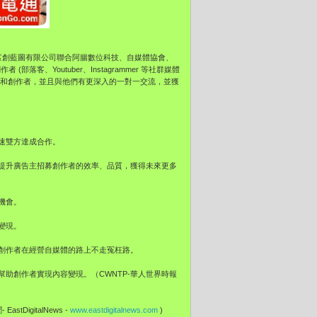
作者大會」為由富創藍圖有限公司聯合阿腸數位科技、自媒體協會、
客、Youtuber、Instagrammer 等社群媒體
電商和創作者，並且與他們有更深入的一對一交流，並獲
速雙方達成合作。
提升廣告主招募創作者的效率、品質，獲得未來更多
機會。
變現。
創作者在經營自媒體的路上不走冤枉路。
助創作者實現內容變現。（CWNTP-華人世界時報
EastDigitalNews -
www.eastdigitalnews.com
)