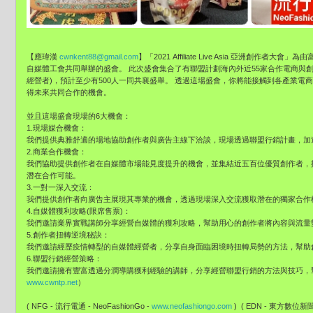
【應瑋漢
cwnkent88@gmail.com
】「2021 Affiliate Live Asia 亞洲創
自媒體工會共同舉辦的盛會。 此次盛會集合了有聯盟計劃海內外近55家合作電商與創作者 (部落
經營者)，預計至少有500人一同共襄盛舉。 透過這場盛會，你將能接觸到各產業
得未來共同合作的機會。
並且這場盛會現場的6大機會：
1.現場媒合機會：
我們提供典雅舒適的場地協助創作者與廣告主線下洽談，現場透過聯盟行銷計畫，加
2.商業合作機會：
我們協助提供創作者在自媒體市場能見度提升的機會，並集結近五百位優質創作者，
潛在合作可能。
3.一對一深入交流：
我們提供創作者向廣告主展現其專業的機會，透過現場深入交流獲取潛在的獨家合作
4.自媒體獲利攻略(限席售票)：
我們邀請業界實戰講師分享經營自媒體的獲利攻略，幫助用心的創作者將內容與流量
5.創作者扭轉逆境秘訣：
我們邀請經歷疫情轉型的自媒體經營者，分享自身面臨困境時扭轉局勢的方法，幫助
6.聯盟行銷經營策略：
我們邀請擁有豐富透過分潤導購獲利經驗的講師，分享經營聯盟行銷的方法與技巧，幫
www.cwntp.net
）
( NFG - 流行電通 - NeoFashionGo -
www.neofashiongo.com
) ( EDN - 東方數位新聞- 