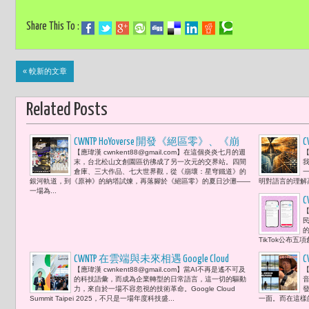
Share This To :
« 較新的文章
Related Posts
CWNTP HoYoverse 開發《絕區零》、《崩
C
【應瑋漢 cwnkent88@gmail.com】在這個炎炎七月的週
【
壞：星穹鐵道》、《原神》3款作品 銀
末，台北松山文創園區彷彿成了另一次元的交界站。四間
河快閃祭 當夏日熱浪撞上異世界 松菸
倉庫、三大作品、七大世界觀，從《崩壞：星穹鐵道》的
銀河軌道，到《原神》的納塔試煉，再落腳於《絕區零》的夏日沙灘——
明對語言的理解
成為玩家的宇宙集會所 風雨無阻
一場為...
【
TikTok公布
CWNTP 在雲端與未來相遇 Google Cloud
【應瑋漢 cwnkent88@gmail.com】當AI不再是遙不可及
【
Summit Taipei 2025 打開台灣產業AI革新新扉
的科技語彙，而成為企業轉型的日常語言，這一切的驅動
頁 陳愷新：「我們很高興能與各行各業
力，來自於一場不容忽視的技術革命。Google Cloud
Summit Taipei 2025，不只是一場年度科技盛...
一面。而在這樣的
的領導者合作，將AI的力量帶入他們的