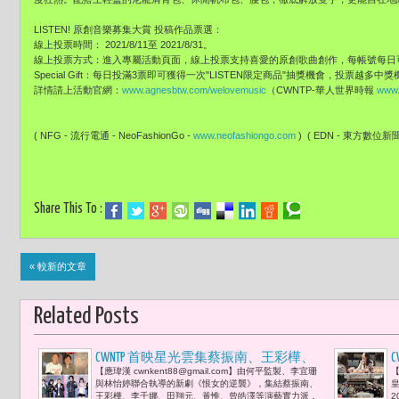
LISTEN! 原創音樂募集大賞 投稿作品票選：
線上投票時間： 2021/8/11至 2021/8/31。
線上投票方式：進入專屬活動頁面，線上投票支持喜愛的原創歌曲創作，每帳號每日
Special Gift：每日投滿3票即可獲得一次"LISTEN限定商品"抽獎機會，投票越多中
詳情請上活動官網：
www.agnesbtw.com/welovemusic
（CWNTP-華人世界時報
www.
( NFG - 流行電通 - NeoFashionGo -
www.neofashiongo.com
) ( EDN - 東方數位新聞- 
Share This To :
« 較新的文章
Related Posts
CWNTP 首映星光雲集蔡振南、王彩樺、
【應瑋漢 cwnkent88@gmail.com】由何平監製、李宜珊
【
李千娜共演 《恨女的逆襲》揭開現代女
后
與林怡婷聯合執導的新劇《恨女的逆襲》，集結蔡振南、
皇
性逆襲序幕 金鐘獎個人音效獎得主余政
王彩樺、李千娜、田翔元、黃惟、曾皓澤等演藝實力派，
2