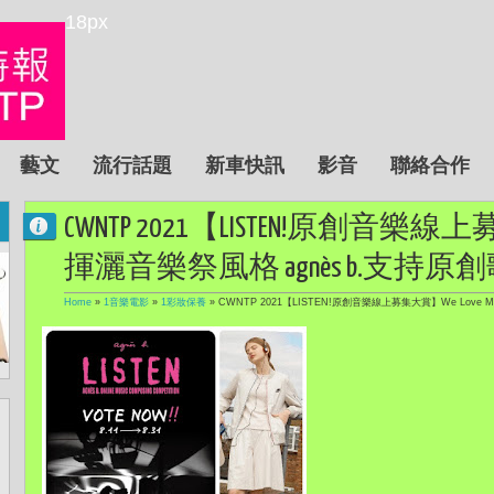
18px
藝文
流行話題
新車快訊
影音
聯絡合作
CWNTP 2021【LISTEN!原創音樂線上募
揮灑音樂祭風格 agnès b.支持原創歌曲 
Home
»
1音樂電影
»
1彩妝保養
»
CWNTP 2021【LISTEN!原創音樂線上募集大賞】We Love M