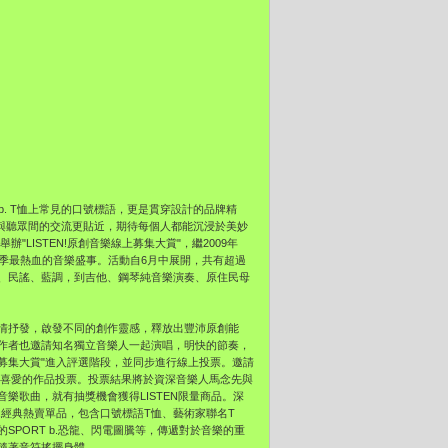
agnès b. T恤上常見的口號標語，更是貫穿設計的品牌精
者與聽眾間的交流更貼近，期待每個人都能沉浸於美妙
手舉辦"LISTEN!原創音樂線上募集大賞"，繼2009年
今年夏季最熱血的音樂盛事。活動自6月中展開，共有超過
B、民謠、藍調，到吉他、鋼琴純音樂演奏、原住民母
情抒發，啟發不同的創作靈感，釋放出豐沛原創能
作者也邀請知名獨立音樂人一起演唱，明快的節奏，
線上募集大賞"進入評選階段，並同步進行線上投票。邀請
聽後為喜愛的作品投票。投票結果將於資深音樂人馬念先與
樂歌曲，就有抽獎機會獲得LISTEN限量商品。深
s b.經典熱賣單品，包含口號標語T恤、藝術家聯名T
PORT b.恐龍、閃電圖騰等，傳遞對於音樂的重
隨著音符搖擺身體。