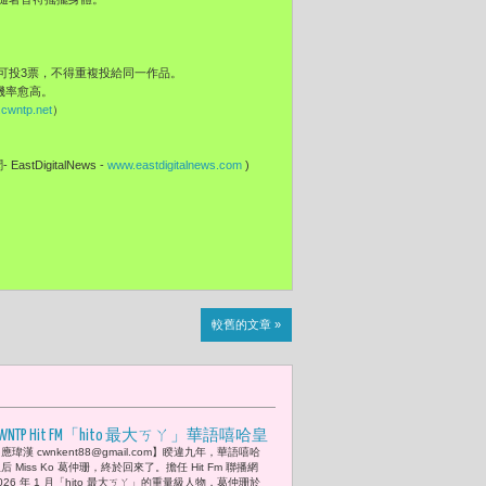
可投3票，不得重複投給同一作品。
獎機率愈高。
cwntp.net
）
EastDigitalNews -
www.eastdigitalnews.com
)
較舊的文章 »
CWNTP Hit FM「hito 最大ㄎㄚ」華語嘻哈皇
應瑋漢 cwnkent88@gmail.com】睽違九年，華語嘻哈
 Miss Ko 葛仲珊 Queen is Back！以
后 Miss Ko 葛仲珊，終於回來了。擔任 Hit Fm 聯播網
《soul.food 靈食》新專輯回歸，用音樂
026 年 1 月「hito 最大ㄎㄚ」的重量級人物，葛仲珊於