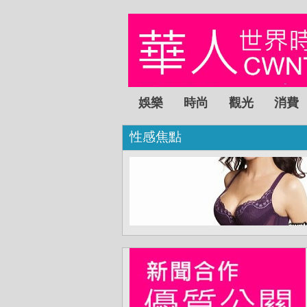
娛樂
時尚
觀光
消費
性感焦點