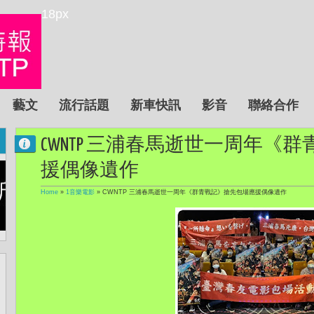
18px
藝文
流行話題
新車快訊
影音
聯絡合作
CWNTP 三浦春馬逝世一周年《
援偶像遺作
Home
»
1音樂電影
»
CWNTP 三浦春馬逝世一周年《群青戰記》搶先包場應援偶像遺作