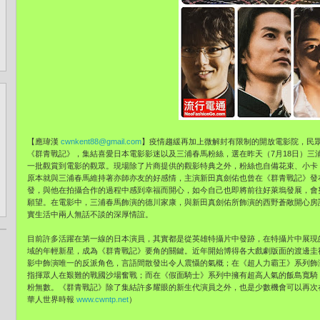
【應瑋漢
cwnkent88@gmail.com
】疫情趨緩再加上微解封有限制的開放電影院，民眾
《群青戰記》，集結喜愛日本電影影迷以及三浦春馬粉絲，選在昨天（7月18日）三
一批觀賞到電影的觀眾。現場除了片商提供的觀影特典之外，粉絲也自備花束、小卡
原本就與三浦春馬維持著亦師亦友的好感情，主演新田真劍佑也曾在《群青戰記》發
發，與他在拍攝合作的過程中感到幸福而開心，如今自己也即將前往好萊塢發展，會
願望。在電影中，三浦春馬飾演的德川家康，與新田真劍佑所飾演的西野蒼敞開心房
實生活中兩人無話不談的深厚情誼。
目前許多活躍在第一線的日本演員，其實都是從英雄特攝片中發跡，在特攝片中展現
域的年輕新星，成為《群青戰記》要角的關鍵。近年開始博得各大戲劇版面的渡邊圭
影中飾演唯一的反派角色，言語間散發出令人震懾的氣概；在《超人力霸王》系列飾
指揮眾人在艱難的戰國沙場奮戰；而在《假面騎士》系列中擁有超高人氣的飯島寬騎
粉無數。《群青戰記》除了集結許多耀眼的新生代演員之外，也是少數機會可以再次在
華人世界時報
www.cwntp.net
）