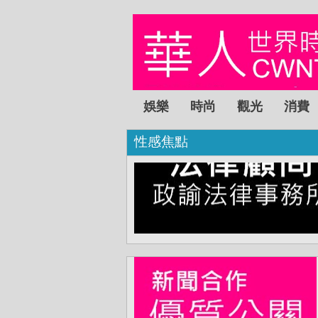
娛樂
時尚
觀光
消費
性感焦點