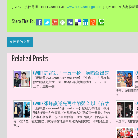
( NFG - 流行電通 - NeoFashionGo -
www.neofashiongo.com
) ( EDN - 東方數位新聞- 
Share This To :
« 較新的文章
Related Posts
CWNTP 許富凱「一五一拾」演唱會 出道
【應瑋漢 cwnkent88@gmail.com】「生命，往往是在無
【
15年10張專輯 《明日之星 Super Star》奪
數次的拾起與放下間，拼湊出最真實的模樣。」 . 出道十
冠開始 到第32屆金曲歌王「當流量決定
五年，這對一個...
清醒。談到剛剛記
聲量，他用時間證明價值。」
悟」...
CWNTP 張峰議逆光再生的聲音 以《有故
C
【應瑋漢 cwnkent88@gmail.com】歷經九年打磨，張峰
【
事的人》走出九年淬鍊 寫下重生的坐標
議以首張全創作專輯《有故事的人》正式宣告回歸。他的
故事不靠包裝，也不自我神話 -- 所有的轉折、悔悟與成
長，都清楚印在歌曲裡，像沉積在地層中無法偽裝的紋理。張峰議坦言，
人面前。她的側
專...
【