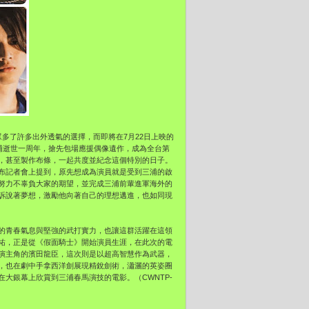
多了許多出外透氣的選擇，而即將在7月22日上映的
浦逝世一周年，搶先包場應援偶像遺作，成為全台第
，甚至製作布條，一起共度並紀念這個特別的日子。
布記者會上提到，原先想成為演員就是受到三浦的啟
努力不辜負大家的期望，並完成三浦前輩進軍海外的
訴說著夢想，激勵他向著自己的理想邁進，也如同現
的青春氣息與堅強的武打實力，也讓這群活躍在這領
祐，正是從《假面騎士》開始演員生涯，在此次的電
演主角的濱田龍臣，這次則是以超高智慧作為武器，
，也在劇中手拿西洋劍展現精銳劍術，瀟灑的英姿圈
大銀幕上欣賞到三浦春馬演技的電影。（CWNTP-