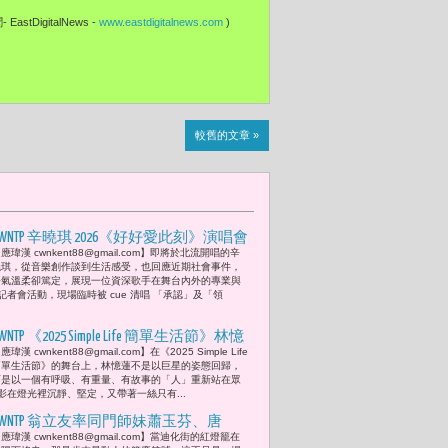
EastDigitalNews -
www.eastdigitalnews.com
)
較舊的文章 »
CWNTP 辛曉琪 2026《好好愛此刻》演唱會
應瑋漢 cwnkent88@gmail.com】即將於北流開唱的辛
開賣倒數 「只要你願意好好愛，尤其是
曉琪，從音樂創作談到生活感受，也回應近期社會事件，
此刻，就夠了。」
語氣溫柔卻篤定，展現一位資深歌手在舞台內外的專業與
者會活動，現場臨時被 cue 清唱 「承認」及「領
WNTP 《2025 Simple Life 簡單生活節》林憶
應瑋漢 cwnkent88@gmail.com】在《2025 Simple Life
蓮以歌聲畫出了自己的內在地圖：「從
簡單生活節》的舞台上，林憶蓮不是以巨星的姿態回歸，
理解自己，到理解世界；從接受失去，
而是以一個有呼吸、有重量、有故事的「人」重新站在眾
影在燈光裡沉靜、堅定，又帶著一絲只有...
到接受新的可能。」
CWNTP 翁立友率同門師妹蕭玉芬、唐
應瑋漢 cwnkent88@gmail.com】​當迪化街的紅燈籠在
儷、ㄦ林琇琪共譜歲末金馬奔騰春節序